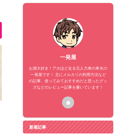
一発屋
お酒大好き！アホほど走る元人力車の車夫の
一発屋です！ 主にメルカリの利用方法など
の記事、使ってみておすすめだと思ったグッ
ズなどのレビュー記事を書いています！
新着記事