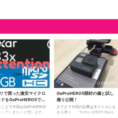
2018/3/21
2018/3/21
リで買った激安マイクロ
GoProHERO5開封の儀と試し
ドをGoProHERO5で試
撮り公開！
た結果！
ことで今回はGoProHERO5
さてさて今回の記事はタイトルにも
をしていきたいと思います。
ある通り、 『GoPro HERO5 Black
oHERO5を新品で購入した場
開封の儀』 です。 以前の記事でも