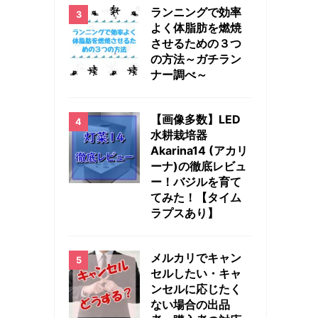
ランニングで効率
よく体脂肪を燃焼
させるための３つ
の方法～ガチラン
ナー調べ～
【画像多数】LED
水耕栽培器
Akarina14 (アカリ
ーナ)の徹底レビュ
ー！バジルを育て
てみた！【タイム
ラプスあり】
メルカリでキャン
セルしたい・キャ
ンセルに応じたく
ない場合の出品