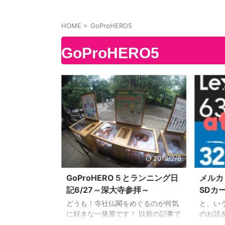
HOME
>
GoProHERO5
GoProHERO5
2018/2/8
GoProHERO５とランニング日
メルカ
記6/27～深大寺参拝～
SDカー
してみ
どうも！寺社仏閣をめぐるのが何気
と、いう
に好きな一発屋です！ 以前の記事で
のお話
神代植物公園のご紹介をしたことが
GoPr