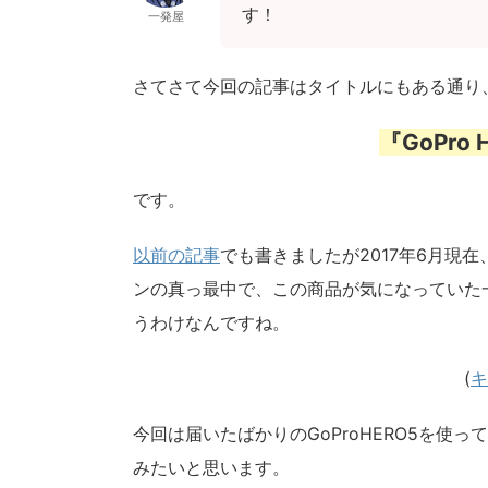
す！
一発屋
さてさて今回の記事はタイトルにもある通り
『GoPro 
です。
以前の記事
でも書きましたが2017年6月現在、G
ンの真っ最中で、この商品が気になっていた一
うわけなんですね。
(
キ
今回は届いたばかりのGoProHERO5を
みたいと思います。