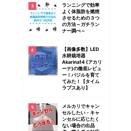
ランニングで効率
よく体脂肪を燃焼
させるための３つ
の方法～ガチラン
ナー調べ～
【画像多数】LED
水耕栽培器
Akarina14 (アカリ
ーナ)の徹底レビュ
ー！バジルを育て
てみた！【タイム
ラプスあり】
メルカリでキャン
セルしたい・キャ
ンセルに応じたく
ない場合の出品