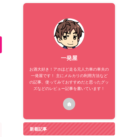
一発屋
お酒大好き！アホほど走る元人力車の車夫の
一発屋です！ 主にメルカリの利用方法など
の記事、使ってみておすすめだと思ったグッ
ズなどのレビュー記事を書いています！
新着記事