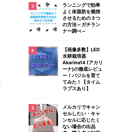
ランニングで効率
よく体脂肪を燃焼
させるための３つ
の方法～ガチラン
ナー調べ～
【画像多数】LED
水耕栽培器
Akarina14 (アカリ
ーナ)の徹底レビュ
ー！バジルを育て
てみた！【タイム
ラプスあり】
メルカリでキャン
セルしたい・キャ
ンセルに応じたく
ない場合の出品