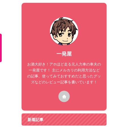
一発屋
お酒大好き！アホほど走る元人力車の車夫の
一発屋です！ 主にメルカリの利用方法など
の記事、使ってみておすすめだと思ったグッ
ズなどのレビュー記事を書いています！
新着記事