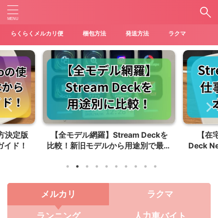
らくらくメルカリ便
梱包方法
発送方法
ラクマ
使い方決定版
【全モデル網羅】Stream Deckを
【在宅
ガイド！
比較！新旧モデルから用途別で最適
Deck
な一台を選ぶ
メルカリ
ラクマ
ランニング
人力車バイト