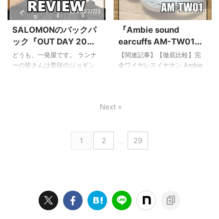
耳を完全にふさがないタイプ
が、意外にもフリマアプリで
2022/7/3
2022/7/1
の完全ワイヤレスイヤホン
は結構珍しく、メルカリでも
『Link Buds(リンクバッズ)』
まだ対応していなかったりし
SALOMONのバックパ
『Ambie sound
が発売されました。 こういう
ます。 (※)メルカリでは出品者
ック『OUT DAY 20＋
earcuffs AM-TW01』
新しいものを見るとすぐに飛
がらくらくメルカリ便で商品
4』の超徹底レビュー！
耳に挟む完全ワイヤレ
びつきたくなる性分なもの
(ネコポス以外のサイズ)を発送
どうも、一発屋です。 ランナ
【関連記事】【徹底比較】完
の、さすがに似たようなもの
した場合、ヤマト運輸より
トレランや通勤ランに
スイヤホンの超徹底レ
ーの皆さんは普段のジョギン
全ワイヤレスイヤホン Ambie
を買うのもどうかなと思って
『お届け予定eメール』が配信
おすすめ！
グ・ランニングでバックパッ
ビュー！ランニングに
AM-TW01 と SONY Link
いたところ臨時収入があった
されますが、メール内のリン
ク・リュックを使っているで
Buds(リンクバッズ)のレビュ
最適！？
ため、どうせなら比較記事を
クより『置き配』の設定は可
しょうか。 5，6キロ程度のラ
ー！ どうも、一発屋です。 だ
作るためにも ...
能です(アプリ内で設定は現時
Next »
ンであればバックパックは不
いぶ更新の期間が開いていま
...
要ですが、長距離やトレラン
したが新年一発目の記事は商
などではバックパックはある
品レビューです。 私はランニ
とかなり便利なものですよ
ングが趣味ということもあ
1
2
…
29
ね。 また、最近は通勤ランを
り、ランニング中に音楽を聴
する方も多いと思いますが、
くためにこれまで何度もイヤ
こと通勤ランに関して言えば
ホンを購入しています。 防水
バックパックは必須と言えま
性能がある程度必要というの
す。 私は軽いトレランが趣味
は大前提ですが、私が使用し
だったりするのと、ランニン
てきた歴代イヤホン達は、 有
グの後スーパーで食材などを
線防水イヤホン 有線防水ワイ