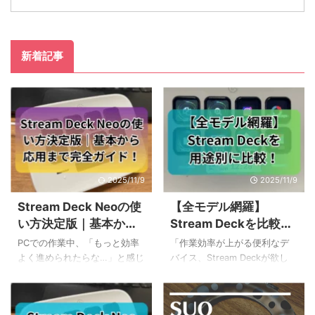
新着記事
2025/11/9
2025/11/9
Stream Deck Neoの使
【全モデル網羅】
い方決定版｜基本から
Stream Deckを比較！
応用まで完全ガイド！
新旧モデルから用途別
PCでの作業中、「もっと効率
「作業効率が上がる便利なデ
で最適な一台を選ぶ
よく進められたらな…」と感じ
バイス、Stream Deckが欲し
ることはありませんか。毎日
い！でも、種類が多すぎて、
繰り返す定型的な操作や、複
どれを選べばいいのか分から
雑なショートカットキーに、
ない…」と感じていませんか？