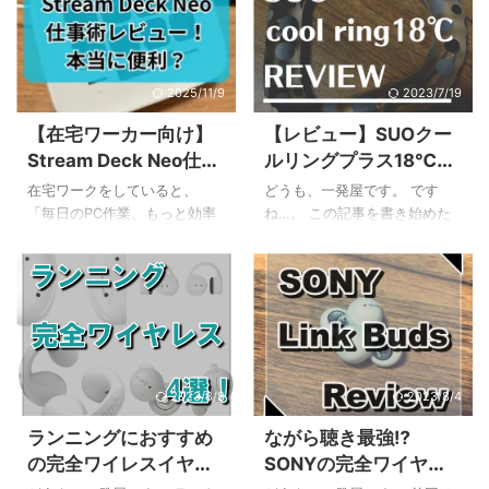
少しうんざりしてしまうこと
多機能なモデルからコンパク
もありますよね。 そんなお悩
トなモデルまで様々で、自分
みを解決してくれるのが、左
に合う一台を見つけるのは大
手デバイス「Stream Deck
変ですよね。Stream Deckの比
2025/11/9
2023/7/19
Neo」です。この記事では、
較をしているけれど、結局決
Stream Deck Neoの基本的な
め手に欠ける、という方も多
【在宅ワーカー向け】
【レビュー】SUOクー
使い方を知りたい皆さんのた
いのではないでしょうか。 私
Stream Deck Neo仕事
ルリングプラス18℃の
めに、以下の内容を分かりや
もStream Deck Neoを購入す
術レビュー！本当に便
サイズ感・持続時間・
すく解説していきます。 初期
る前はちょっと悩みました…。
在宅ワークをしていると、
どうも、一発屋です。 です
設定から基本的なボタンの登
この記事では、そんなお悩み
利？
おすすめ用途
「毎日のPC作業、もっと効率
ね…。 この記事を書き始めた
録方法 ZoomやExcelなど、ア
を持つあなたのために、
化できないかな？」と感じる
のは6月だったのですが下旬は
プリごとの具体的な活用術 作
Stream Deckの全モデルを徹底
こと、ありますよね。チャッ
35℃越えの猛暑日連発で溶け
業を自動化する、一歩進 ...
的に比較し、後 ...
トツールの起動、定型文の入
そうな日々を送っていまし
力、Web会議のミュート操作
た。 私はそんな暑い中でも長
など、一つひとつは小さくて
時間ランニングをしてしまう
も積み重なると大きな手間に
愚か者で、前々から熱中症対
なります。 この記事では、そ
策のためのグッズを仕込んで
2023/8/8
2023/8/4
んなみなさんのために、
いました。 連日の猛暑でテレ
stream deck neoを仕事で活用
ビでも紹介された『SUOクー
ランニングにおすすめ
ながら聴き最強⁉
して、日々の作業を劇的に快
ルリング18℃(SUOクールリン
の完全ワイレスイヤホ
SONYの完全ワイヤレ
適にする方法を徹底解説しま
グプラス18℃)』です。 という
す！ この記事を読むことで、
わけで今回の記事ではSUOク