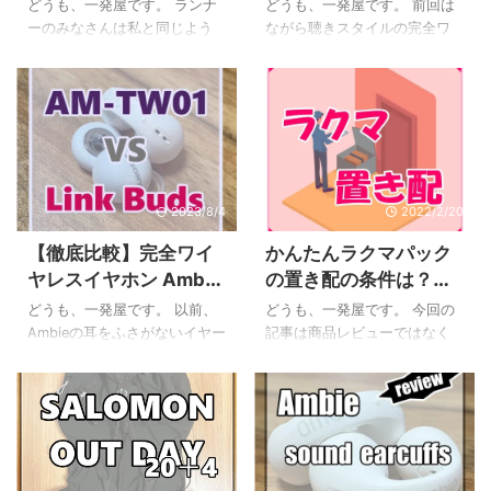
ン4選！ながら聴きタイ
スイヤホン『Link
どうも、一発屋です。 ランナ
どうも、一発屋です。 前回は
以下のことが分かりますよ。
ールリング18℃についてサイ
プが超オススメ！
Buds』の超徹底レビュ
ーのみなさんは私と同じよう
ながら聴きスタイルの完全ワ
Stream Deck Neoの基本的な
ズ感・持続時間など使用感を
にランニング中も音楽を聴い
ー！【画像多数】
イヤレスイヤホンのAmbie
特徴と機能 在宅ワークですぐ
徹底的にレビューしていきた
ているという人も多いと思い
soundearcuffs AM-TW01と
に使える具体的な活用術7選 1
いと思います。 SUOクールリ
ますが、どんなイヤホンを使
SONY Link Buds WF-L900の
ヶ ...
ング18℃徹 ...
っているでしょうか。 有線タ
比較記事を書きました。 本
イプのイヤホンはランニング
来、単体でのレビュー記事を
時にはやや線が邪魔になるこ
書く予定だったのですが、先
とがありますし、ワイヤレス
に比較記事をリリースしてし
2023/8/4
2022/2/20
でも耳の穴を完全にふさぐタ
まったので順序は前後します
イプだと耳が痛くなったり外
が、今回の記事ではSONY
【徹底比較】完全ワイ
かんたんラクマパック
の音が聴こえなくて危ないと
Link Buds WF-L900単体のレ
ヤレスイヤホン Ambie
の置き配の条件は？ヤ
いったことがあると思いま
ビュー(スペックや音漏れの仕
AM-TW01 と SONY
マト運輸で使える？実
す。 私も長年のランニングで
方など)を書いていきたいと思
どうも、一発屋です。 以前、
どうも、一発屋です。 今回の
色々なイヤホンを試してきた
います。 SONY Link Buds(リ
Link Buds(リンクバッ
際に試してみた！
Ambieの耳をふさがないイヤー
記事は商品レビューではなく
のですが、最近話題になって
ンクバッズ)超徹底レビュー こ
ズ)のレビュー！
カフタイプの完全ワイヤレス
久々にフリマアプリ関連で
いる『耳をふさがない』タイ
こからは ...
イヤホン『AM-TW01』を購入
す。 つい最近楽天のラクマの
プの完全ワイヤレスイヤホン
し、レビュー記事を書いたこ
かんたんラクマパックでつい
を買ってみたのですがこれが
とがありました。 とても使い
に『置き配』が登場したんで
大当たり。 ...
心地がよくて満足しているの
すよね。 アマゾンなんかでは
ですが、このたびSONYからも
もはや当たり前の置き配です