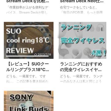
Stream Deckを比較！
Stream Deck Neo仕事
新旧モデルから用途別
術レビュー！本当に便
「作業効率が上がる便利なデ
在宅ワークをしていると、
で最適な一台を選ぶ
利？
バイス、Stream Deckが欲し
「毎日のPC作業、もっと効率
い！でも、種類が多すぎて、
化できないかな？」と感じる
どれを選べばいいのか分から
こと、ありますよね。チャッ
ない…」と感じていませんか？
トツールの起動、定型文の入
多機能なモデルからコンパク
力、Web会議のミュート操作
トなモデルまで様々で、自分
など、一つひとつは小さくて
に合う一台を見つけるのは大
も積み重なると大きな手間に
変ですよね。Stream Deckの比
なります。 この記事では、そ
較をしているけれど、結局決
んなみなさんのために、
2023/7/19
2023/8/8
め手に欠ける、という方も多
stream deck neoを仕事で活用
【レビュー】SUOクー
ランニングにおすすめ
いのではないでしょうか。 私
して、日々の作業を劇的に快
ルリングプラス18℃の
の完全ワイレスイヤホ
もStream Deck Neoを購入す
適にする方法を徹底解説しま
サイズ感・持続時間・
ン4選！ながら聴きタ
る前はちょっと悩みました…。
す！ この記事を読むことで、
どうも、一発屋です。 です
どうも、一発屋です。 ランナ
おすすめ用途
イプが超オススメ！
この記事では、そんなお悩み
以下のことが分かりますよ。
ね…。 この記事を書き始めた
ーのみなさんは私と同じよう
を持つあなたのために、
Stream Deck Neoの基本的な
のは6月だったのですが下旬は
にランニング中も音楽を聴い
Stream Deckの全モデルを徹底
特徴と機能 在宅ワークですぐ
35℃越えの猛暑日連発で溶け
ているという人も多いと思い
的に比較し、後 ...
に使える具体的な活用術7選 1
そうな日々を送っていまし
ますが、どんなイヤホンを使
ヶ ...
た。 私はそんな暑い中でも長
っているでしょうか。 有線タ
時間ランニングをしてしまう
イプのイヤホンはランニング