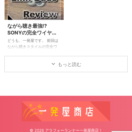
愚か者で、前々から熱中症対
時にはやや線が邪魔になるこ
策のためのグッズを仕込んで
とがありますし、ワイヤレス
いました。 連日の猛暑でテレ
でも耳の穴を完全にふさぐタ
2023/8/4
ビでも紹介された『SUOクー
イプだと耳が痛くなったり外
ながら聴き最強⁉
ルリング18℃(SUOクールリン
の音が聴こえなくて危ないと
SONYの完全ワイヤレ
グプラス18℃)』です。 という
いったことがあると思いま
スイヤホン『Link
わけで今回の記事ではSUOク
す。 私も長年のランニングで
どうも、一発屋です。 前回は
Buds』の超徹底レビュ
ールリング18℃についてサイ
色々なイヤホンを試してきた
ながら聴きスタイルの完全ワ
ズ感・持続時間など使用感を
のですが、最近話題になって
ー！【画像多数】
イヤレスイヤホンのAmbie
徹底的にレビューしていきた
いる『耳をふさがない』タイ
soundearcuffs AM-TW01と
もっと読む
いと思います。 SUOクールリ
プの完全ワイヤレスイヤホン
SONY Link Buds WF-L900の
ング18℃徹 ...
を買ってみたのですがこれが
比較記事を書きました。 本
大当たり。 ...
来、単体でのレビュー記事を
書く予定だったのですが、先
に比較記事をリリースしてし
まったので順序は前後します
が、今回の記事ではSONY
Link Buds WF-L900単体のレ
ビュー(スペックや音漏れの仕
方など)を書いていきたいと思
います。 SONY Link Buds(リ
© 2026 アラフォーランナー一発屋商店！