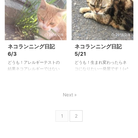
です。 むなしいと思いながら
いっきり走って帰ってくる
いりましたネコランニング日
画！ 一発屋がランニング中に
も門だけパシャリ。 ...
と、すっきりしてあとは八時
記のお時間です！ 早速本日の
出会ったネコくんをご紹介す
間ほど集中 ...
走行距離から！ 本日走ったの
るネコランニング日記でござ
は 30キロ！ 比較的気温が低め
います！ もはやランニング要
だったのでかなり飛ばして大
素ほぼゼロのこの日記です
2018/2/8
2018/2/8
量の汗をかき、その姿はさな
が、ランニングで各地を駆け
がら肉体のナイアガラの滝と
ずり回らないことにはネコく
ネコランニング日記
ネコランニング日記
言っても過言ではありません
んに出会えるものも出会えま
6/3
5/21
でした！ 途中紫陽花が綺麗だ
せん！ ネコくんに出会うため
ったのでパシャリ そしてラン
にランニングをする！ ランニ
どうも！アレルギーテストの
どうも！生まれ変わったらネ
ニングの途中、今回もまたあ
ングをするためにネコくんに
結果ネコアレルギーではない
コになりたい一発屋です！(=^
らたなネコくんに出会ったの
出会う！ まさにお互いを補完
ことが確定した一発屋です！
ェ^=) さてさて今回は久々にあ
でご紹介しましょう！ オスの
し合う存在と言っても過言で
さてさて久々にやってまいり
の企画『ネコランニング日
キジトラくんです！ カラダを
は無いのです…！ 前置きが長
ましたこの企画 『ネコランニ
記』が帰って来ました！ 一発
触ったところ毛並みから ...
くなりましたがそれでは見て
Next »
ング日記』 のお時間です。 そ
屋がランニングの時に出会っ
いきま ...
れでは早速参りましょう。 本
たネコくんをご紹介するこの
日の走行距離は 43キロ！ そこ
企画、果たして今回一発屋は
そこ暑かったのでやられてる
どんなネコくんに出会ったの
1
2
感が結構ありますね。 さてそ
か⁉︎ それでは見ていきましょ
れではみなさんお待ちかね
う！ 本日（実際は昨日…）の
『今日のニャンコ』 のコーナ
走行距離は45キロ！ 30度近く