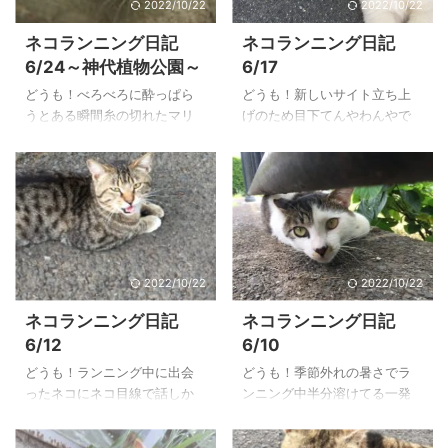
2022/10/22
2022/10/22
と！ ついに！ 100記事達成！
いきます。 本日の走行距離
しちゃいました！ 当サイトを
は…？ 連日の長距離ランが続
ネコランニング日記
ネコランニング日記
開設してから二か月半ほどで
いていたので、本日は疲労抜
6/24～神代植物公園～
6/17
の100記事達成となります。
きの意味も込めて 20キロ の距
巷では 100記事を達成すれば
離に留めておきました。 気温
どうも！べろべろに酔っぱら
どうも！新しいサイト立ち上
一人前の仲間入り なんて言わ
は27度ほどと大したことあり
うとある瞬間糸の切れたマリ
げのため目下てんやわんやで
れていますが、まだまだ初心
ませんでしたがとにかく湿度
オネットのようにクタッと眠
猫の手も借りたい一発屋で
を忘れずに精進していくつも
が高く、汗がまとわりついて
りこける一発屋です！ さてさ
す！ というわけでやってまい
りでございます。 近々、本 ...
あまり気持ちよく走れたとい
て今回はひさびさ(というほど
りましたこの企画 『ネコラン
う感じではありませ ...
でもないか)にやってまいりま
ニング日記』 のお時間です。
したこの企画、 ネコランニン
新たなるサイトを立ち上げる
グ日記 であります！ 今回はネ
のにてんやわんやなのにラン
コくんの写真のご紹介に加え
ニングには行くのかという指
2022/10/22
2022/10/22
て、ランニングで立ち寄った
摘がありそうですが、一発屋
場所もご紹介してみますよ。
の午前中の集中力は三時間ほ
ネコランニング日記
ネコランニング日記
それでは早速見ていきましょ
どしか持ちません。 それを超
6/12
6/10
う！ 神代植物公園に行ってき
えると脚がうずうずむずむず
た！ 正確には入り口に行って
して走り出さずにはいられな
どうも！ランニング中に出会
どうも！季節外れの暑さでラ
みただけです。 なぜなら一発
くなるのです。 そういう時は
ったネコにネコ目線で話しか
ンニング中半分溶けてる一発
屋がたどり着いた時すでに神
どんなにやることがあって
けてたら職質された一発屋で
屋です！ さてさて久しぶりに
代植物公園は閉園していたの
も。とりあえず二時間ほど思
す！ さてさて本日もやってま
やってまいりましたこの企