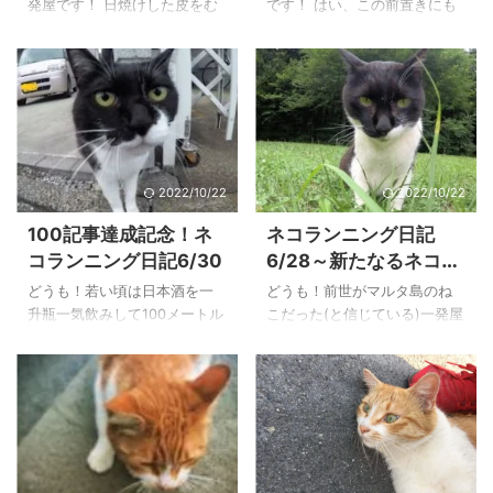
発屋です！ 日焼けした皮をむ
です！ はい、この前置きにも
くのがちょっと快感なのです
ある通り本日年に一回あるか
がわかる人いるでしょうか？
ないかの大爆発をしてしまい
(;^ω^) さてさてグロい話は
ました。 端的に言うと 完全に
早々に切り上げて、今日のラ
キレた ということになりま
ンニング日記に参りましょ
す。 ことの顛末はまた違う記
う！ 今日の日記ではしっかり
事で詳しく書こうと思ってい
ネコくんもご紹介するので楽
るのですが、以前に書いたメ
しみにしててください！ 本日
ルカリで購入した偽物のマイ
2022/10/22
2022/10/22
の走行距離は…？ 本日の走行
クロSDカードの返金をめぐる
100記事達成記念！ネ
ネコランニング日記
距離は 32キロ それにしても暑
トラブルで人生最大級ともい
コランニング日記6/30
6/28～新たなるネコと
かったですね。 一発屋が真夏
える鬼ギレをしたということ
にランニングをする時は冷感
です。 まぁ結果的に勝利して
の出会い～
どうも！若い頃は日本酒を一
どうも！前世がマルタ島のね
タオルや、塩タブ(塩分入りの
終わったのでよかったのです
升瓶一気飲みして100メートル
こだった(と信じている)一発屋
ラムネみたいなもの)を持って
が、普通だったら泣き寝入り
ダッシュもできた一発屋で
です！ さて今回のランニング
いき、どうにも暑くて仕方な
しているだろうなというよう
す！ 寄る年波には勝てません
日記はみなさんお待ちかねの
い時は公園水飲み場 ...
な内容です。 ま、詳しくは次
ね。 もはや飲めてストロング
『ネコランニング日記』 でご
回 ...
のチューハイ500ｍｌを四本程
ざいます。 本日は初めての場
度しか飲めなくなりました((;
所に遠征してみたところ、新
´д｀)トホホ) と、お酒の話は
しいネコくんに出会うことが
これくらいにしておいて なん
出来たので、後程ご紹介して