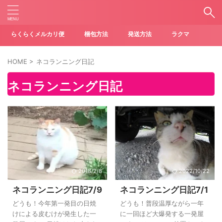
らくらくメルカリ便
梱包方法
発送方法
ラクマ
HOME
>
ネコランニング日記
ネコランニング日記
2018/2/8
2022/10/22
ネコランニング日記7/9
ネコランニング日記7/1
どうも！今年第一発目の日焼
どうも！普段温厚ながら一年
けによる皮むけが発生した一
に一回ほど大爆発する一発屋