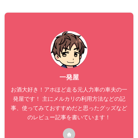
ー。 ちなみに某Fジテレビのパ
まで気温が上がり、夏本番を
クリではないのであしから
前にしていい暑さへの慣らし
ず…。 写真一枚目ドン！ 茶ト
が出来たんじゃないかと思っ
ラ白のネコちゃんですね。 落
ています（いややり過ぎ
ち着いて寝転がっているよう
か…）。 それではお待ちかね
に見えますが、実は一発屋が
今回出会ったネコくんをご紹
ネコスポットに ...
介します ...
一発屋
お酒大好き！アホほど走る元人力車の車夫の一
発屋です！ 主にメルカリの利用方法などの記
事、使ってみておすすめだと思ったグッズなど
のレビュー記事を書いています！