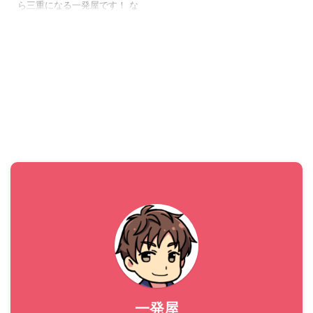
ら三重になる一発屋です！ な
んと！ ついに 記事数が30！
に到達しました！ ♪( ´θ｀)ノ
まあまだ半月なので見ている
方も少ないとは思いますが、
飽きっぽくて面倒くさがりの
一発屋にしては頑張ってるの
ではないかなと思っておりま
す。 そこで今回は30記事達成
を記念して ネコ！ くんをご紹
介していきます。（まあいつ
ものこととおっしゃらずに´∀
｀; )） さてさて本日の走行距
離は10キロ！ 昨日足をくじい
てしまったので走行ではなく
厳密には歩行です。 そこでネ
コ発見センサー感度をマック
ス ...
一発屋