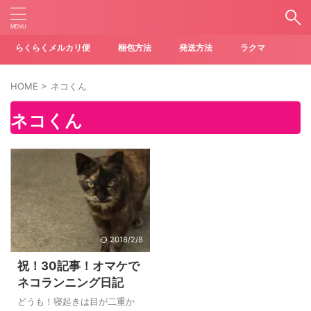
らくらくメルカリ便
梱包方法
発送方法
ラクマ
HOME
>
ネコくん
ネコくん
2018/2/8
祝！30記事！オマケで
ネコランニング日記
どうも！寝起きは目が二重か