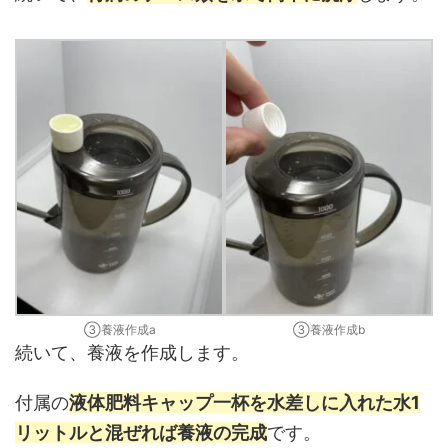
③養液作成a
③養液作成b
続いて、養液を作成します。
付属の
液体肥料キャップ一杯を水差しに入れた水1
リットルと混ぜれば養液の完成
です。