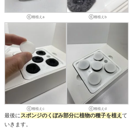
⑥種植えa
⑥種植えb
⑥種植えc
⑥種植えd
最後に
スポンジのくぼみ部分に植物の種子を植え
て
いきます。