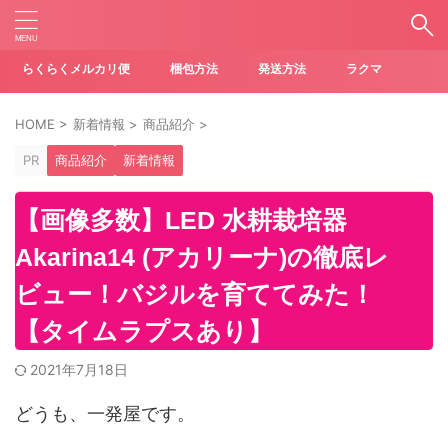
らくらくメルカリ便
梱包方法
発送方法
ラクマ
HOME
>
新着情報
>
商品紹介
>
PR
商品紹介
新着情報
【画像多数】LED 水耕栽培器
Akarina14 (アカリーナ)の徹底レ
ビュー！バジルを育ててみた！
【タイムラプスあり】
2021年7月18日
どうも、一発屋です。