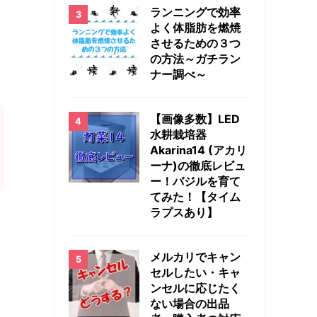
ランニングで効率
よく体脂肪を燃焼
させるための３つ
の方法～ガチラン
ナー調べ～
【画像多数】LED
水耕栽培器
Akarina14 (アカリ
ーナ)の徹底レビュ
ー！バジルを育て
てみた！【タイム
ラプスあり】
メルカリでキャン
セルしたい・キャ
ンセルに応じたく
ない場合の出品