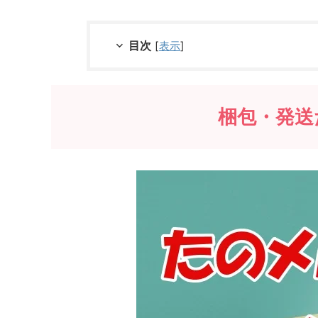
目次
[
表示
]
梱包・発送