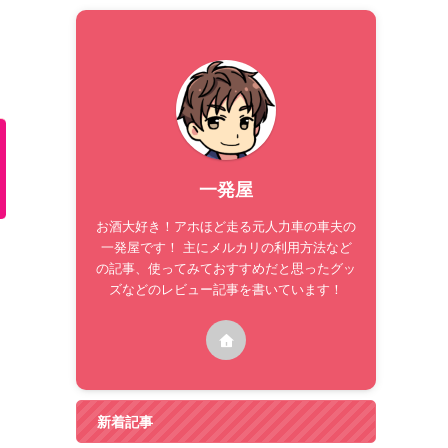
一発屋
お酒大好き！アホほど走る元人力車の車夫の
一発屋です！ 主にメルカリの利用方法など
の記事、使ってみておすすめだと思ったグッ
ズなどのレビュー記事を書いています！
新着記事