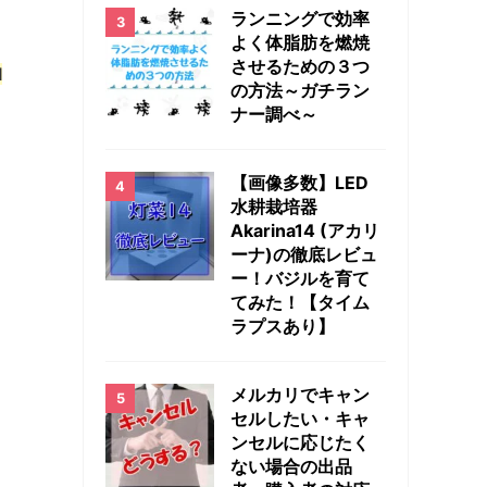
ランニングで効率
よく体脂肪を燃焼
させるための３つ
l
の方法～ガチラン
ナー調べ～
【画像多数】LED
水耕栽培器
Akarina14 (アカリ
ーナ)の徹底レビュ
ー！バジルを育て
てみた！【タイム
ラプスあり】
メルカリでキャン
セルしたい・キャ
ンセルに応じたく
ない場合の出品