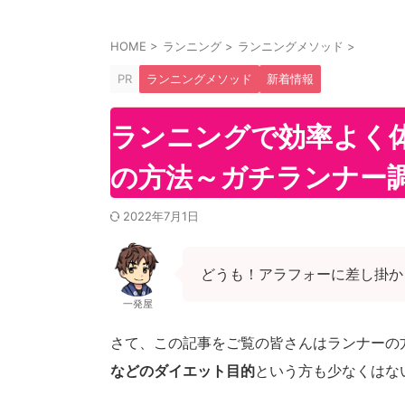
HOME
>
ランニング
>
ランニングメソッド
>
PR
ランニングメソッド
新着情報
ランニングで効率よく
の方法～ガチランナー
2022年7月1日
どうも！アラフォーに差し掛か
一発屋
さて、この記事をご覧の皆さんはランナーの
などのダイエット目的
という方も少なくはな