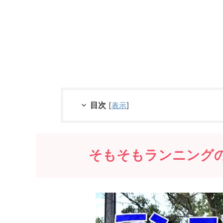
目次
[
表示
]
そもそもランニング