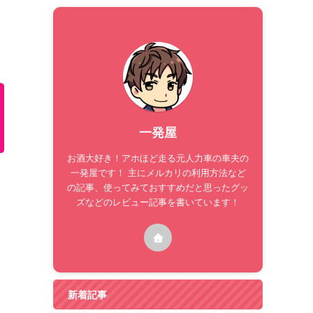
一発屋
お酒大好き！アホほど走る元人力車の車夫の
一発屋です！ 主にメルカリの利用方法など
の記事、使ってみておすすめだと思ったグッ
ズなどのレビュー記事を書いています！
新着記事