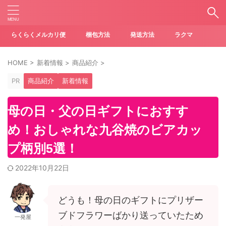
らくらくメルカリ便
梱包方法
発送方法
ラクマ
HOME
>
新着情報
>
商品紹介
>
PR
商品紹介
新着情報
母の日・父の日ギフトにおすす
め！おしゃれな九谷焼のビアカッ
プ柄別5選！
2022年10月22日
どうも！母の日のギフトにプリザー
ブドフラワーばかり送っていたため
一発屋