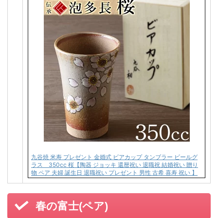
九谷焼 米寿 プレゼント 金婚式 ビアカップ タンブラー ビールグ
ラス 350cc 桜【陶器 ジョッキ 還暦祝い 退職祝 結婚祝い 贈り
物 ペア 夫婦 誕生日 退職祝い プレゼント 男性 古希 喜寿 祝い 】
春の富士(ペア)