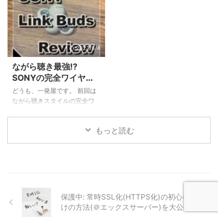
ヶ ...
た。 私はそんな暑い中でも長
っているでしょうか。 有線タ
時間ランニングをしてしまう
イプのイヤホンはランニング
愚か者で、前々から熱中症対
時にはやや線が邪魔になるこ
策のためのグッズを仕込んで
とがありますし、ワイヤレス
いました。 連日の猛暑でテレ
でも耳の穴を完全にふさぐタ
2023/8/4
ビでも紹介された『SUOクー
イプだと耳が痛くなったり外
ながら聴き最強⁉
ルリング18℃(SUOクールリン
の音が聴こえなくて危ないと
SONYの完全ワイヤレ
グプラス18℃)』です。 という
いったことがあると思いま
スイヤホン『Link
わけで今回の記事ではSUOク
す。 私も長年のランニングで
どうも、一発屋です。 前回は
Buds』の超徹底レビュ
ールリング18℃についてサイ
色々なイヤホンを試してきた
ながら聴きスタイルの完全ワ
ズ感・持続時間など使用感を
のですが、最近話題になって
ー！【画像多数】
イヤレスイヤホンのAmbie
徹底的にレビューしていきた
いる『耳をふさがない』タイ
soundearcuffs AM-TW01と
もっと読む
いと思います。 SUOクールリ
プの完全ワイヤレスイヤホン
SONY Link Buds WF-L900の
ング18℃徹 ...
を買ってみたのですがこれが
比較記事を書きました。 本
大当たり。 ...
来、単体でのレビュー記事を
書く予定だったのですが、先
に比較記事をリリースしてし
まったので順序は前後します
が、今回の記事ではSONY
保護中: 常時SSL化(HTTPS化)の初心者向
Link Buds WF-L900単体のレ
けの方法(＠エックスサーバー)を大公開！
ビュー(スペックや音漏れの仕