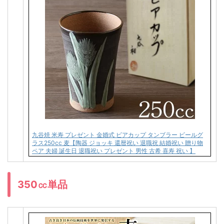
九谷焼 米寿 プレゼント 金婚式 ビアカップ タンブラー ビールグ
ラス250cc 麦【陶器 ジョッキ 還暦祝い 退職祝 結婚祝い 贈り物
ペア 夫婦 誕生日 退職祝い プレゼント 男性 古希 喜寿 祝い 】
350㏄単品