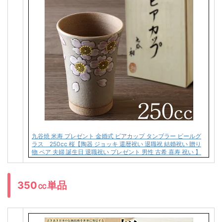
九谷焼 米寿 プレゼント 金婚式 ビアカップ タンブラー ビールグ
ラス 250cc 桜【陶器 ジョッキ 還暦祝い 退職祝 結婚祝い 贈り
物 ペア 夫婦 誕生日 退職祝い プレゼント 男性 古希 喜寿 祝い 】
350㏄単品