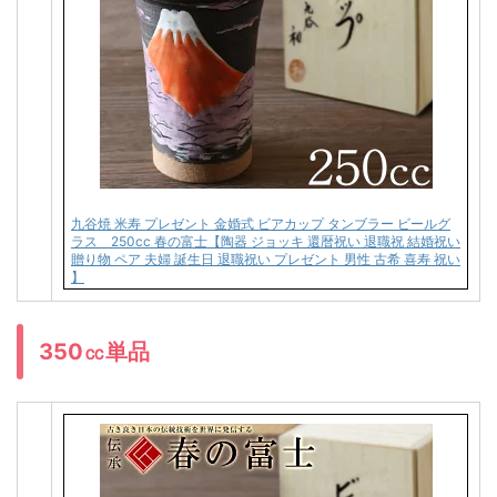
九谷焼 米寿 プレゼント 金婚式 ビアカップ タンブラー ビールグ
ラス 250cc 春の富士【陶器 ジョッキ 還暦祝い 退職祝 結婚祝い
贈り物 ペア 夫婦 誕生日 退職祝い プレゼント 男性 古希 喜寿 祝い
】
350㏄単品