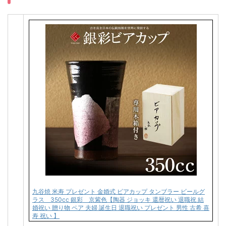
九谷焼 米寿 プレゼント 金婚式 ビアカップ タンブラー ビールグ
ラス 350cc 銀彩 京紫色【陶器 ジョッキ 還暦祝い 退職祝 結
婚祝い 贈り物 ペア 夫婦 誕生日 退職祝い プレゼント 男性 古希 喜
寿 祝い 】