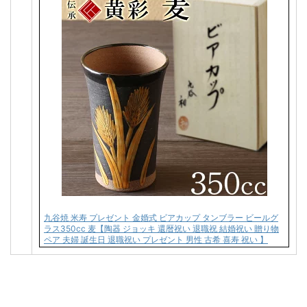
九谷焼 米寿 プレゼント 金婚式 ビアカップ タンブラー ビールグ
ラス350cc 麦【陶器 ジョッキ 還暦祝い 退職祝 結婚祝い 贈り物
ペア 夫婦 誕生日 退職祝い プレゼント 男性 古希 喜寿 祝い 】