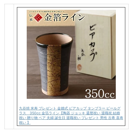
九谷焼 米寿 プレゼント 金婚式 ビアカップ タンブラー ビールグ
ラス 350cc 金箔ライン【陶器 ジョッキ 還暦祝い 退職祝 結婚
祝い 贈り物 ペア 夫婦 誕生日 退職祝い プレゼント 男性 古希 喜寿
祝い 】