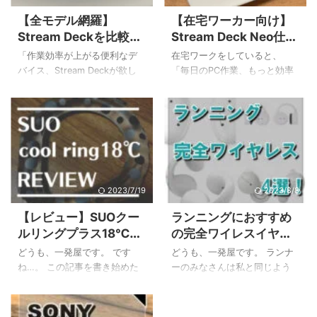
【全モデル網羅】
【在宅ワーカー向け】
Stream Deckを比較！
Stream Deck Neo仕事
新旧モデルから用途別
術レビュー！本当に便
「作業効率が上がる便利なデ
在宅ワークをしていると、
で最適な一台を選ぶ
利？
バイス、Stream Deckが欲し
「毎日のPC作業、もっと効率
い！でも、種類が多すぎて、
化できないかな？」と感じる
どれを選べばいいのか分から
こと、ありますよね。チャッ
ない…」と感じていませんか？
トツールの起動、定型文の入
多機能なモデルからコンパク
力、Web会議のミュート操作
トなモデルまで様々で、自分
など、一つひとつは小さくて
に合う一台を見つけるのは大
も積み重なると大きな手間に
変ですよね。Stream Deckの比
なります。 この記事では、そ
較をしているけれど、結局決
んなみなさんのために、
2023/7/19
2023/8/8
め手に欠ける、という方も多
stream deck neoを仕事で活用
【レビュー】SUOクー
ランニングにおすすめ
いのではないでしょうか。 私
して、日々の作業を劇的に快
ルリングプラス18℃の
の完全ワイレスイヤホ
もStream Deck Neoを購入す
適にする方法を徹底解説しま
サイズ感・持続時間・
ン4選！ながら聴きタ
る前はちょっと悩みました…。
す！ この記事を読むことで、
どうも、一発屋です。 です
どうも、一発屋です。 ランナ
おすすめ用途
イプが超オススメ！
この記事では、そんなお悩み
以下のことが分かりますよ。
ね…。 この記事を書き始めた
ーのみなさんは私と同じよう
を持つあなたのために、
Stream Deck Neoの基本的な
のは6月だったのですが下旬は
にランニング中も音楽を聴い
Stream Deckの全モデルを徹底
特徴と機能 在宅ワークですぐ
35℃越えの猛暑日連発で溶け
ているという人も多いと思い
的に比較し、後 ...
に使える具体的な活用術7選 1
そうな日々を送っていまし
ますが、どんなイヤホンを使