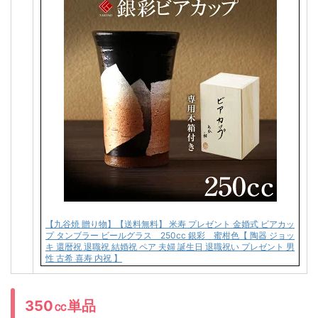
【九谷焼 贈り物】【送料無料】 米寿 プレゼント 金婚式 ビアカッ
プ タンブラー ビールグラス 250cc 銀彩 蜜柑色【 陶器 ジョッ
キ 還暦祝 退職祝 結婚祝 ペア 夫婦 誕生日 退職祝い プレゼント 男
性 古希 喜寿 内祝 】
350㏄単品