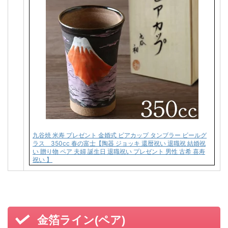
九谷焼 米寿 プレゼント 金婚式 ビアカップ タンブラー ビールグ
ラス 350cc 春の富士【陶器 ジョッキ 還暦祝い 退職祝 結婚祝
い 贈り物 ペア 夫婦 誕生日 退職祝い プレゼント 男性 古希 喜寿
祝い 】
金箔ライン(ペア)