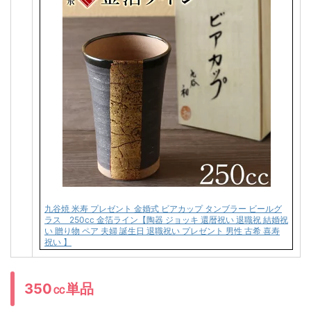
九谷焼 米寿 プレゼント 金婚式 ビアカップ タンブラー ビールグ
ラス 250cc 金箔ライン【陶器 ジョッキ 還暦祝い 退職祝 結婚祝
い 贈り物 ペア 夫婦 誕生日 退職祝い プレゼント 男性 古希 喜寿
祝い 】
350㏄単品