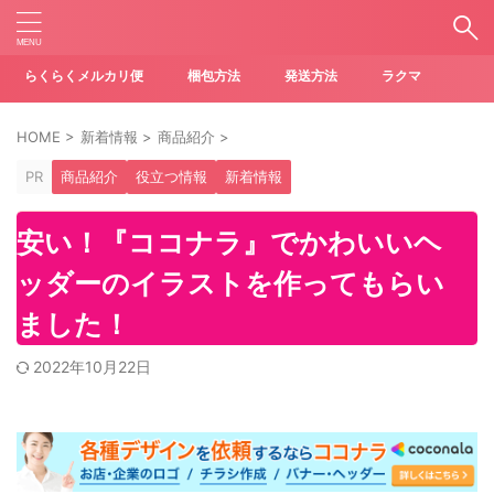
らくらくメルカリ便
梱包方法
発送方法
ラクマ
HOME
>
新着情報
>
商品紹介
>
PR
商品紹介
役立つ情報
新着情報
安い！『ココナラ』でかわいいヘ
ッダーのイラストを作ってもらい
ました！
2022年10月22日