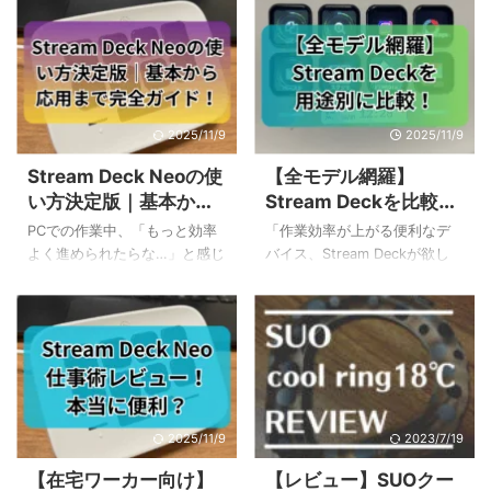
2025/11/9
2025/11/9
Stream Deck Neoの使
【全モデル網羅】
い方決定版｜基本から
Stream Deckを比較！
応用まで完全ガイド！
新旧モデルから用途別
PCでの作業中、「もっと効率
「作業効率が上がる便利なデ
で最適な一台を選ぶ
よく進められたらな…」と感じ
バイス、Stream Deckが欲し
ることはありませんか。毎日
い！でも、種類が多すぎて、
繰り返す定型的な操作や、複
どれを選べばいいのか分から
雑なショートカットキーに、
ない…」と感じていませんか？
少しうんざりしてしまうこと
多機能なモデルからコンパク
もありますよね。 そんなお悩
トなモデルまで様々で、自分
みを解決してくれるのが、左
に合う一台を見つけるのは大
手デバイス「Stream Deck
変ですよね。Stream Deckの比
Neo」です。この記事では、
較をしているけれど、結局決
2025/11/9
2023/7/19
Stream Deck Neoの基本的な
め手に欠ける、という方も多
【在宅ワーカー向け】
【レビュー】SUOクー
使い方を知りたい皆さんのた
いのではないでしょうか。 私