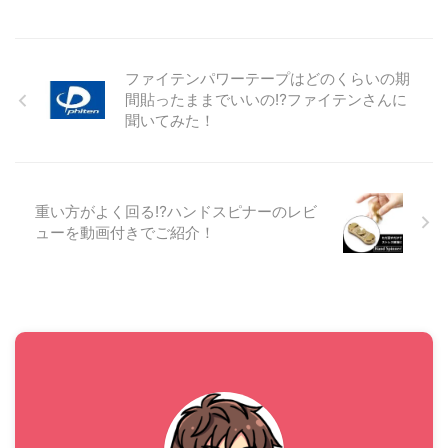
時にはやや線が邪魔になるこ
とがありますし、ワイヤレス
でも耳の穴を完全にふさぐタ
ファイテンパワーテープはどのくらいの期
イプだと耳が痛くなったり外
間貼ったままでいいの⁉ファイテンさんに
の音が聴こえなくて危ないと
聞いてみた！
いったことがあると思いま
す。 私も長年のランニングで
色々なイヤホンを試してきた
のですが、最近話題になって
いる『耳をふさがない』タイ
重い方がよく回る⁉ハンドスピナーのレビ
プの完全ワイヤレスイヤホン
ューを動画付きでご紹介！
を買ってみたのですがこれが
大当たり。 ...