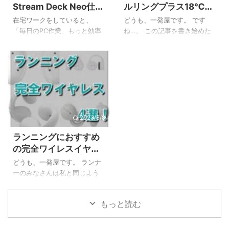
Stream Deck Neo仕事
ルリングプラス18℃の
めに、以下の内容を分かりや
もStream Deck Neoを購入す
術レビュー！本当に便
サイズ感・持続時間・
すく解説していきます。 初期
る前はちょっと悩みました…。
在宅ワークをしていると、
どうも、一発屋です。 です
利？
おすすめ用途
設定から基本的なボタンの登
この記事では、そんなお悩み
「毎日のPC作業、もっと効率
ね…。 この記事を書き始めた
録方法 ZoomやExcelなど、ア
を持つあなたのために、
化できないかな？」と感じる
のは6月だったのですが下旬は
プリごとの具体的な活用術 作
Stream Deckの全モデルを徹底
こと、ありますよね。チャッ
35℃越えの猛暑日連発で溶け
業を自動化する、一歩進 ...
的に比較し、後 ...
トツールの起動、定型文の入
そうな日々を送っていまし
力、Web会議のミュート操作
た。 私はそんな暑い中でも長
など、一つひとつは小さくて
時間ランニングをしてしまう
も積み重なると大きな手間に
愚か者で、前々から熱中症対
なります。 この記事では、そ
策のためのグッズを仕込んで
んなみなさんのために、
いました。 連日の猛暑でテレ
2023/8/8
stream deck neoを仕事で活用
ビでも紹介された『SUOクー
ランニングにおすすめ
して、日々の作業を劇的に快
ルリング18℃(SUOクールリン
の完全ワイレスイヤホ
適にする方法を徹底解説しま
グプラス18℃)』です。 という
ン4選！ながら聴きタ
す！ この記事を読むことで、
わけで今回の記事ではSUOク
どうも、一発屋です。 ランナ
イプが超オススメ！
以下のことが分かりますよ。
ールリング18℃についてサイ
ーのみなさんは私と同じよう
Stream Deck Neoの基本的な
ズ感・持続時間など使用感を
にランニング中も音楽を聴い
特徴と機能 在宅ワークですぐ
徹底的にレビューしていきた
ているという人も多いと思い
もっと読む
に使える具体的な活用術7選 1
いと思います。 SUOクールリ
ますが、どんなイヤホンを使
ヶ ...
ング18℃徹 ...
っているでしょうか。 有線タ
イプのイヤホンはランニング