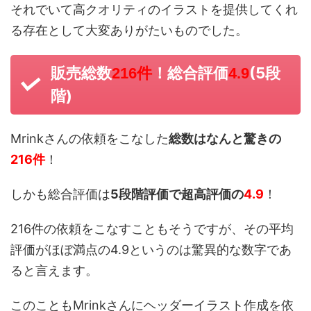
それでいて高クオリティのイラストを提供してくれ
る存在として大変ありがたいものでした。
販売総数
！総合評価
(5段
216件
4.9
階)
Mrinkさんの依頼をこなした
総数はなんと驚きの
216件
！
しかも総合評価は
5段階評価で超高評価の
4.9
！
216件の依頼をこなすこともそうですが、その平均
評価がほぼ満点の4.9というのは驚異的な数字であ
ると言えます。
このこともMrinkさんにヘッダーイラスト作成を依