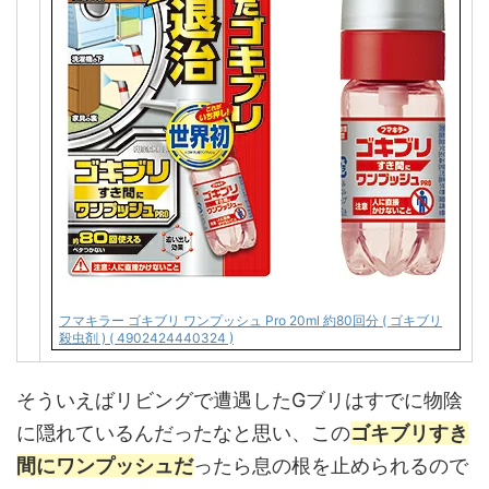
フマキラー ゴキブリ ワンプッシュ Pro 20ml 約80回分 ( ゴキブリ
殺虫剤 ) ( 4902424440324 )
そういえばリビングで遭遇したGブリはすでに物陰
に隠れているんだったなと思い、この
ゴキブリすき
間にワンプッシュだ
ったら息の根を止められるので