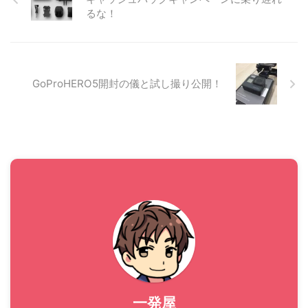
Link Buds WF-L900単体のレ
るな！
ビュー(スペックや音漏れの仕
方など)を書いていきたいと思
います。 SONY Link Buds(リ
ンクバッズ)超徹底レビュー こ
こからは ...
GoProHERO5開封の儀と試し撮り公開！
一発屋