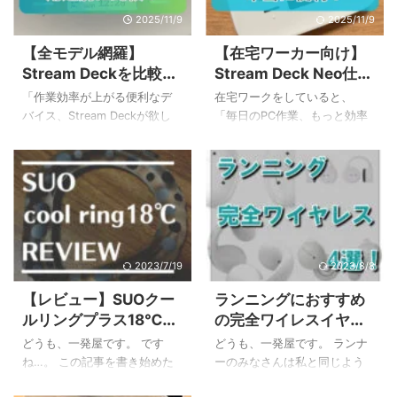
2025/11/9
2025/11/9
【全モデル網羅】
【在宅ワーカー向け】
Stream Deckを比較！
Stream Deck Neo仕事
新旧モデルから用途別
術レビュー！本当に便
「作業効率が上がる便利なデ
在宅ワークをしていると、
で最適な一台を選ぶ
利？
バイス、Stream Deckが欲し
「毎日のPC作業、もっと効率
い！でも、種類が多すぎて、
化できないかな？」と感じる
どれを選べばいいのか分から
こと、ありますよね。チャッ
ない…」と感じていませんか？
トツールの起動、定型文の入
多機能なモデルからコンパク
力、Web会議のミュート操作
トなモデルまで様々で、自分
など、一つひとつは小さくて
に合う一台を見つけるのは大
も積み重なると大きな手間に
変ですよね。Stream Deckの比
なります。 この記事では、そ
較をしているけれど、結局決
んなみなさんのために、
2023/7/19
2023/8/8
め手に欠ける、という方も多
stream deck neoを仕事で活用
【レビュー】SUOクー
ランニングにおすすめ
いのではないでしょうか。 私
して、日々の作業を劇的に快
ルリングプラス18℃の
の完全ワイレスイヤホ
もStream Deck Neoを購入す
適にする方法を徹底解説しま
サイズ感・持続時間・
ン4選！ながら聴きタ
る前はちょっと悩みました…。
す！ この記事を読むことで、
どうも、一発屋です。 です
どうも、一発屋です。 ランナ
おすすめ用途
イプが超オススメ！
この記事では、そんなお悩み
以下のことが分かりますよ。
ね…。 この記事を書き始めた
ーのみなさんは私と同じよう
を持つあなたのために、
Stream Deck Neoの基本的な
のは6月だったのですが下旬は
にランニング中も音楽を聴い
Stream Deckの全モデルを徹底
特徴と機能 在宅ワークですぐ