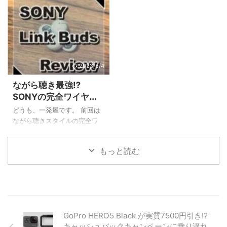
35℃越えの猛暑日連発で溶け
ているという人も多いと思い
的に比較し、後 ...
に使える具体的な活用術7選 1
そうな日々を送っていまし
ますが、どんなイヤホンを使
ヶ ...
た。 私はそんな暑い中でも長
っているでしょうか。 有線タ
時間ランニングをしてしまう
イプのイヤホンはランニング
愚か者で、前々から熱中症対
時にはやや線が邪魔になるこ
策のためのグッズを仕込んで
とがありますし、ワイヤレス
いました。 連日の猛暑でテレ
でも耳の穴を完全にふさぐタ
2023/8/4
ビでも紹介された『SUOクー
イプだと耳が痛くなったり外
ながら聴き最強⁉
ルリング18℃(SUOクールリン
の音が聴こえなくて危ないと
SONYの完全ワイヤレ
グプラス18℃)』です。 という
いったことがあると思いま
スイヤホン『Link
わけで今回の記事ではSUOク
す。 私も長年のランニングで
どうも、一発屋です。 前回は
Buds』の超徹底レビュ
ールリング18℃についてサイ
色々なイヤホンを試してきた
ながら聴きスタイルの完全ワ
ズ感・持続時間など使用感を
のですが、最近話題になって
ー！【画像多数】
イヤレスイヤホンのAmbie
徹底的にレビューしていきた
いる『耳をふさがない』タイ
soundearcuffs AM-TW01と
もっと読む
いと思います。 SUOクールリ
プの完全ワイヤレスイヤホン
SONY Link Buds WF-L900の
ング18℃徹 ...
を買ってみたのですがこれが
比較記事を書きました。 本
大当たり。 ...
来、単体でのレビュー記事を
書く予定だったのですが、先
に比較記事をリリースしてし
まったので順序は前後します
GoPro HERO5 Black が実質7500円引き⁉
が、今回の記事ではSONY
キャッシュバックキャンペーンに乗り遅れ