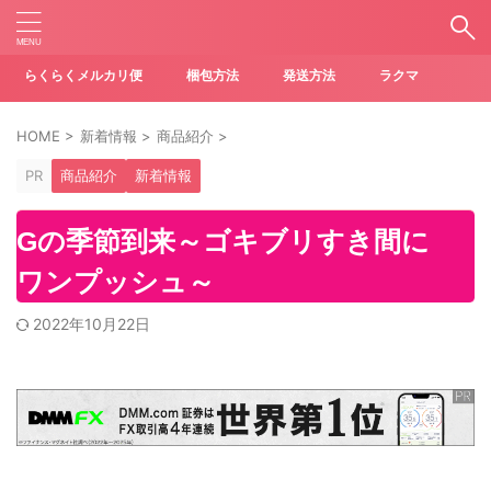
らくらくメルカリ便
梱包方法
発送方法
ラクマ
HOME
>
新着情報
>
商品紹介
>
PR
商品紹介
新着情報
Gの季節到来～ゴキブリすき間に
ワンプッシュ～
2022年10月22日