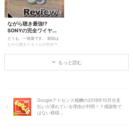
策のためのグッズを仕込んで
とがありますし、ワイヤレス
いました。 連日の猛暑でテレ
でも耳の穴を完全にふさぐタ
2023/8/4
ビでも紹介された『SUOクー
イプだと耳が痛くなったり外
ながら聴き最強⁉
ルリング18℃(SUOクールリン
の音が聴こえなくて危ないと
SONYの完全ワイヤレ
グプラス18℃)』です。 という
いったことがあると思いま
スイヤホン『Link
わけで今回の記事ではSUOク
す。 私も長年のランニングで
どうも、一発屋です。 前回は
Buds』の超徹底レビュ
ールリング18℃についてサイ
色々なイヤホンを試してきた
ながら聴きスタイルの完全ワ
ズ感・持続時間など使用感を
のですが、最近話題になって
ー！【画像多数】
イヤレスイヤホンのAmbie
徹底的にレビューしていきた
いる『耳をふさがない』タイ
soundearcuffs AM-TW01と
もっと読む
いと思います。 SUOクールリ
プの完全ワイヤレスイヤホン
SONY Link Buds WF-L900の
ング18℃徹 ...
を買ってみたのですがこれが
比較記事を書きました。 本
大当たり。 ...
来、単体でのレビュー記事を
書く予定だったのですが、先
に比較記事をリリースしてし
まったので順序は前後します
Googleアドセンス報酬の2018年10月分支
が、今回の記事ではSONY
払いが遅れている理由が判明！？感謝祭で
Link Buds WF-L900単体のレ
はない模様…
ビュー(スペックや音漏れの仕
方など)を書いていきたいと思
います。 SONY Link Buds(リ
ンクバッズ)超徹底レビュー こ