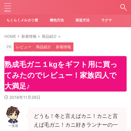
らくらくメルカリ便
梱包方法
発送方法
ラクマ
HOME
>
新着情報
>
商品紹介
>
PR
レビュー
商品紹介
新着情報
熟成毛ガニ１kgをギフト用に買っ
てみたのでレビュー！家族四人で
大満足♪
2018年11月29日
どうも！冬と言えばカニ！カニと言
えば毛ガニ！カニ好きランナーの一
一発屋