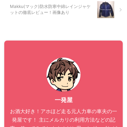
こからは ...
Makku(マック)防水防寒中綿レインジャケ
ットの徹底レビュー！画像あり
一発屋
お酒大好き！アホほど走る元人力車の車夫の一
発屋です！ 主にメルカリの利用方法などの記