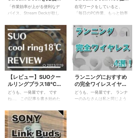
新旧モデルから用途別
術レビュー！本当に便
「作業効率が上がる便利なデ
在宅ワークをしていると、
で最適な一台を選ぶ
利？
バイス、Stream Deckが欲し
「毎日のPC作業、もっと効率
い！でも、種類が多すぎて、
化できないかな？」と感じる
どれを選べばいいのか分から
こと、ありますよね。チャッ
ない…」と感じていませんか？
トツールの起動、定型文の入
多機能なモデルからコンパク
力、Web会議のミュート操作
トなモデルまで様々で、自分
など、一つひとつは小さくて
に合う一台を見つけるのは大
も積み重なると大きな手間に
変ですよね。Stream Deckの比
なります。 この記事では、そ
較をしているけれど、結局決
んなみなさんのために、
2023/7/19
2023/8/8
め手に欠ける、という方も多
stream deck neoを仕事で活用
【レビュー】SUOクー
ランニングにおすすめ
いのではないでしょうか。 私
して、日々の作業を劇的に快
ルリングプラス18℃の
の完全ワイレスイヤホ
もStream Deck Neoを購入す
適にする方法を徹底解説しま
サイズ感・持続時間・
ン4選！ながら聴きタ
る前はちょっと悩みました…。
す！ この記事を読むことで、
どうも、一発屋です。 です
どうも、一発屋です。 ランナ
おすすめ用途
イプが超オススメ！
この記事では、そんなお悩み
以下のことが分かりますよ。
ね…。 この記事を書き始めた
ーのみなさんは私と同じよう
を持つあなたのために、
Stream Deck Neoの基本的な
のは6月だったのですが下旬は
にランニング中も音楽を聴い
Stream Deckの全モデルを徹底
特徴と機能 在宅ワークですぐ
35℃越えの猛暑日連発で溶け
ているという人も多いと思い
的に比較し、後 ...
に使える具体的な活用術7選 1
そうな日々を送っていまし
ますが、どんなイヤホンを使
ヶ ...
た。 私はそんな暑い中でも長
っているでしょうか。 有線タ
時間ランニングをしてしまう
イプのイヤホンはランニング
愚か者で、前々から熱中症対
時にはやや線が邪魔になるこ