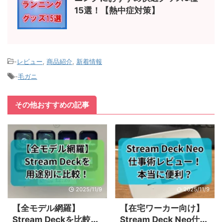
15選！【熱中症対策】
-
レビュー
,
商品紹介
,
新着情報
-
毛ガニ
その他おすすめの記事
2025/11/9
2025/11/9
【全モデル網羅】
【在宅ワーカー向け】
Stream Deckを比較！
Stream Deck Neo仕事