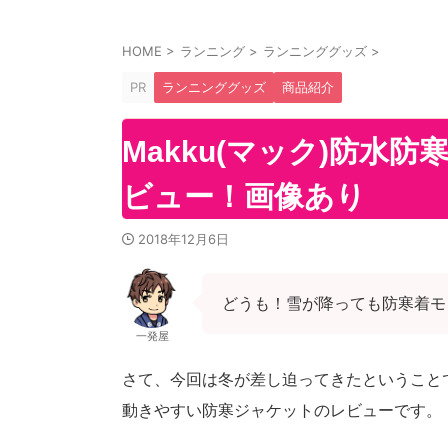
HOME
>
ランニング
>
ランニンググッズ
>
PR
ランニンググッズ
商品紹介
Makku(マック)防水
ビュー！画像あり
2018年12月6日
どうも！雪が降っても防寒着モ
一発屋
さて、今回は冬が差し迫ってきたということ
動きやすい防寒ジャケットのレビューです。