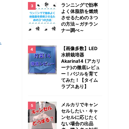
ランニングで効率
よく体脂肪を燃焼
させるための３つ
の方法～ガチラン
ナー調べ～
ら
【画像多数】LED
水耕栽培器
Akarina14 (アカリ
ーナ)の徹底レビュ
ー！バジルを育て
てみた！【タイム
ラプスあり】
メルカリでキャン
セルしたい・キャ
ンセルに応じたく
ない場合の出品