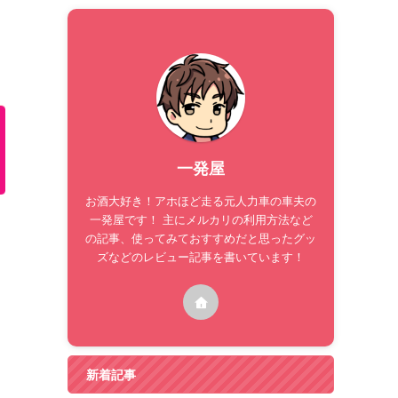
一発屋
お酒大好き！アホほど走る元人力車の車夫の
一発屋です！ 主にメルカリの利用方法など
の記事、使ってみておすすめだと思ったグッ
ズなどのレビュー記事を書いています！
新着記事