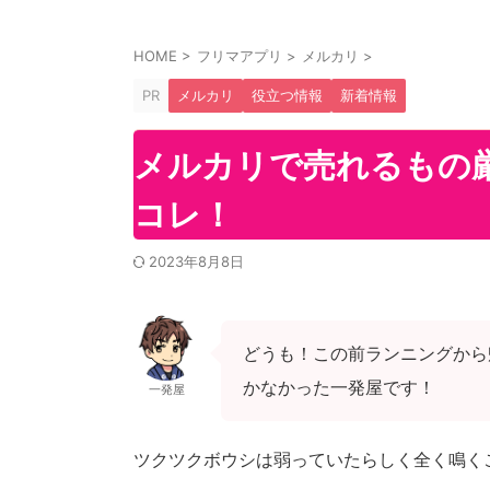
HOME
>
フリマアプリ
>
メルカリ
>
PR
メルカリ
役立つ情報
新着情報
メルカリで売れるもの
コレ！
2023年8月8日
どうも！この前ランニングから
かなかった一発屋です！
一発屋
ツクツクボウシは弱っていたらしく全く鳴く