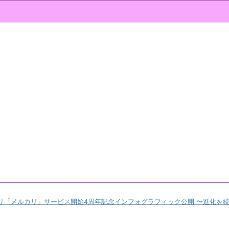
リ「メルカリ」サービス開始4周年記念インフォグラフィック公開
〜進化を