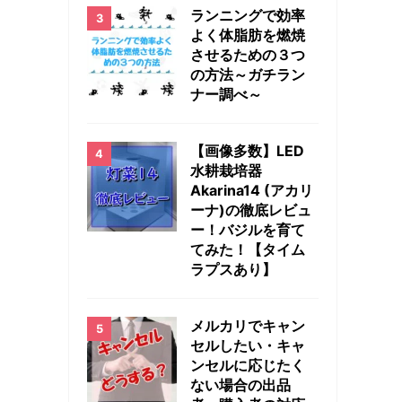
ランニングで効率
よく体脂肪を燃焼
させるための３つ
の方法～ガチラン
ナー調べ～
【画像多数】LED
水耕栽培器
Akarina14 (アカリ
ーナ)の徹底レビュ
ー！バジルを育て
てみた！【タイム
ラプスあり】
メルカリでキャン
セルしたい・キャ
ンセルに応じたく
ない場合の出品