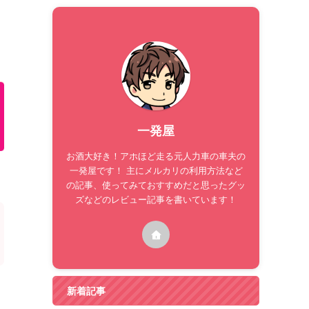
一発屋
お酒大好き！アホほど走る元人力車の車夫の
一発屋です！ 主にメルカリの利用方法など
の記事、使ってみておすすめだと思ったグッ
ズなどのレビュー記事を書いています！
新着記事