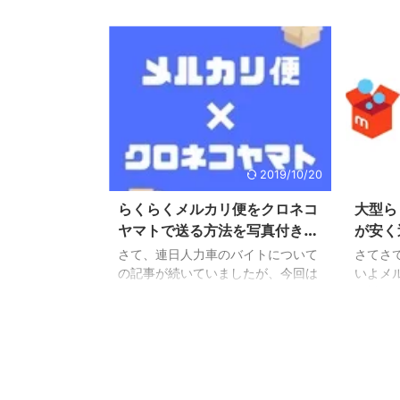
きからして結構面倒だったりしま
ちらほ
す。 そんな中でもわたしがメルカリ
全くそ
を利用してきて過去最大級に面倒だ
いので
ったのがこの電動アシスト自転車の
た家具
出品・発送です。 おそらく、必要な
うとい
くなったりあらたに電動自転車を買
唯一今
い替えようと思って処分に困ってい
『大型
る方も結構いらっしゃると思いま
してみ
す。 業者に買い取ってもらうという
ること
2019/10/20
手もありますが、面倒が省ける代わ
リ便は
りにメルカリで売る値段よりも50％
ゆうメ
らくらくメルカリ便をクロネコ
大型ら
以上安い価格で買いたたかれること
情報の
ヤマトで送る方法を写真付きで
が安く
がほとんどです。 買い替 ...
法がちょ
ご紹介！
ご紹介
さて、連日人力車のバイトについて
さてさ
の記事が続いていましたが、今回は
いよメ
久しぶりに私がハマっているメルカ
を対象
リについての記事を書いていこうと
くメル
思います。 メルカリでは『らくらく
これま
メルカリ便』という宛名書き不要、
イズが
匿名配送、全国一律料金の、とって
の縦横高
もお得でらくらく簡単な発送方法が
くメル