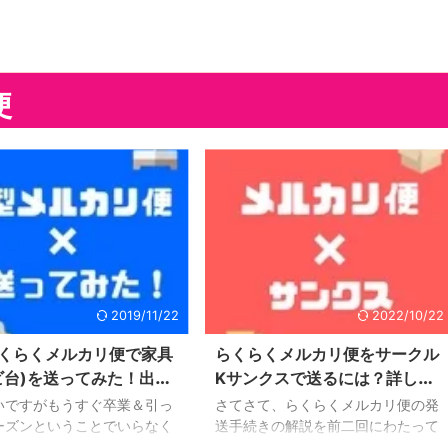
便
2019/11/22
2022/10/22
くらくメルカリ便で家具
らくらくメルカリ便をサークル
ビ台)を送ってみた！出
Kサンクスで送るには？詳しい
引から集荷までの流れを
方法を写真付きでご紹介！
いですがもうすぐ卒業＆引っ
さてさて、らくらくメルカリ便の発
！
ーズンということでいらなく
送手続きの解説を前二回にわたって
家具などの処分に困る方々も
書いてきましたが、今回が最後とな