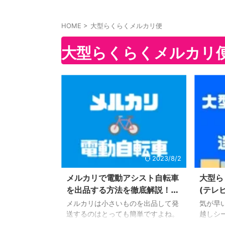
HOME
>
大型らくらくメルカリ便
大型らくらくメルカリ
2023/8/2
メルカリで電動アシスト自転車
大型ら
を出品する方法を徹底解説！防
(テレ
犯登録に関する注意点も！
品・取
メルカリは小さいものを出品して発
気が早
大公開
送するのはとっても簡単ですよね。
越しシ
でも大型の家具や家電なんかは手続
なった