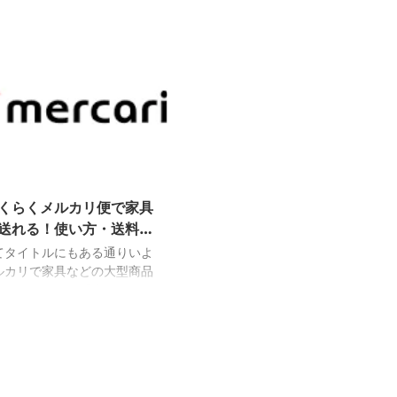
ら出てくる今日この頃。 私は
ります。 それではらくらくメルカリ
のようなイベントには関係な
便の発送手続きをサークルKサンク
すが、物置部屋を圧迫してい
スでする場合の手順を見ていきまし
(テレビ台)を何とか処分しよ
ょう。('ω')ノ らくらくメルカリ便の
うことで今回、メルカリでは
発送手続きをサークルKサンクスで
まで利用したことのなかった
する方法 メルカリ商品が売れた後の
らくらくメルカリ便』を利用
取引画面の二次元バーコード表示ま
ました。 家具などを便利に送
での手順は前回と同じなので割愛し
が出来る大型らくらくメルカ
ます。(詳しくはこちらの記事をご覧
2019/1/18
、らくらくメルカリ便やゆう
ください。) 取引画面で二次元バー
ルカリ便とは出品の仕方(商品
コードが表示出来たら、サークルK
くらくメルカリ便で家具
入力の仕方)や梱包・集荷の方
サンクスのお店に向かいましょう。
送れる！使い方・送料を
っと異なって ...
お店の入り口 ...
！
てタイトルにもある通りいよ
ルカリで家具などの大型商品
としたサービス『大型らくら
カリ便』が始まりましたね！
でのらくらくメルカリ便はサ
160サイズ（梱包含めた商品
さの合計が160cm。らくら
カリ便について詳しくは過去