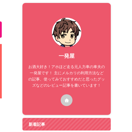
一発屋
お酒大好き！アホほど走る元人力車の車夫の
一発屋です！ 主にメルカリの利用方法など
の記事、使ってみておすすめだと思ったグッ
ズなどのレビュー記事を書いています！
新着記事