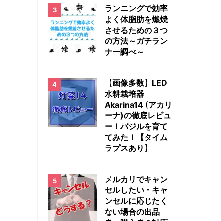
ランニングで効率
よく体脂肪を燃焼
させるための３つ
の方法～ガチラン
ナー調べ～
【画像多数】LED
水耕栽培器
Akarina14 (アカリ
ーナ)の徹底レビュ
ー！バジルを育て
てみた！【タイム
ラプスあり】
メルカリでキャン
セルしたい・キャ
ンセルに応じたく
ない場合の出品