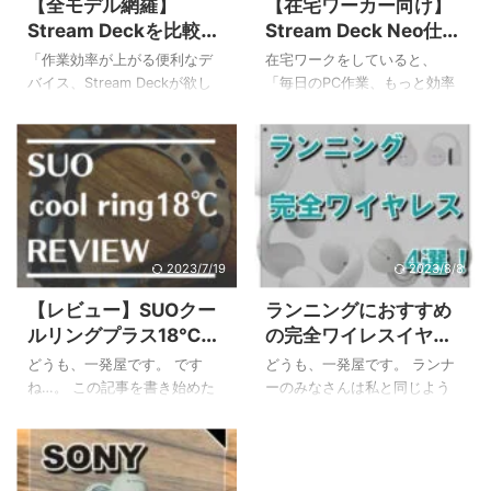
【全モデル網羅】
【在宅ワーカー向け】
Stream Deckを比較！
Stream Deck Neo仕事
新旧モデルから用途別
術レビュー！本当に便
「作業効率が上がる便利なデ
在宅ワークをしていると、
で最適な一台を選ぶ
利？
バイス、Stream Deckが欲し
「毎日のPC作業、もっと効率
い！でも、種類が多すぎて、
化できないかな？」と感じる
どれを選べばいいのか分から
こと、ありますよね。チャッ
ない…」と感じていませんか？
トツールの起動、定型文の入
多機能なモデルからコンパク
力、Web会議のミュート操作
トなモデルまで様々で、自分
など、一つひとつは小さくて
に合う一台を見つけるのは大
も積み重なると大きな手間に
変ですよね。Stream Deckの比
なります。 この記事では、そ
較をしているけれど、結局決
んなみなさんのために、
2023/7/19
2023/8/8
め手に欠ける、という方も多
stream deck neoを仕事で活用
【レビュー】SUOクー
ランニングにおすすめ
いのではないでしょうか。 私
して、日々の作業を劇的に快
ルリングプラス18℃の
の完全ワイレスイヤホ
もStream Deck Neoを購入す
適にする方法を徹底解説しま
サイズ感・持続時間・
ン4選！ながら聴きタ
る前はちょっと悩みました…。
す！ この記事を読むことで、
どうも、一発屋です。 です
どうも、一発屋です。 ランナ
おすすめ用途
イプが超オススメ！
この記事では、そんなお悩み
以下のことが分かりますよ。
ね…。 この記事を書き始めた
ーのみなさんは私と同じよう
を持つあなたのために、
Stream Deck Neoの基本的な
のは6月だったのですが下旬は
にランニング中も音楽を聴い
Stream Deckの全モデルを徹底
特徴と機能 在宅ワークですぐ
35℃越えの猛暑日連発で溶け
ているという人も多いと思い
的に比較し、後 ...
に使える具体的な活用術7選 1
そうな日々を送っていまし
ますが、どんなイヤホンを使
ヶ ...
た。 私はそんな暑い中でも長
っているでしょうか。 有線タ