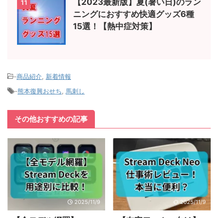
【2023最新版】夏(暑い日)のラン
11
ニングにおすすめ快適グッズ6種
15選！【熱中症対策】
-
商品紹介
,
新着情報
-
熊本復興おせち
,
馬刺し
その他おすすめの記事
2025/11/9
2025/11/9