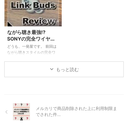
時間ランニングをしてしまう
イプのイヤホンはランニング
愚か者で、前々から熱中症対
時にはやや線が邪魔になるこ
策のためのグッズを仕込んで
とがありますし、ワイヤレス
いました。 連日の猛暑でテレ
でも耳の穴を完全にふさぐタ
2023/8/4
ビでも紹介された『SUOクー
イプだと耳が痛くなったり外
ながら聴き最強⁉
ルリング18℃(SUOクールリン
の音が聴こえなくて危ないと
SONYの完全ワイヤレ
グプラス18℃)』です。 という
いったことがあると思いま
スイヤホン『Link
わけで今回の記事ではSUOク
す。 私も長年のランニングで
どうも、一発屋です。 前回は
Buds』の超徹底レビュ
ールリング18℃についてサイ
色々なイヤホンを試してきた
ながら聴きスタイルの完全ワ
ズ感・持続時間など使用感を
のですが、最近話題になって
ー！【画像多数】
イヤレスイヤホンのAmbie
徹底的にレビューしていきた
いる『耳をふさがない』タイ
soundearcuffs AM-TW01と
もっと読む
いと思います。 SUOクールリ
プの完全ワイヤレスイヤホン
SONY Link Buds WF-L900の
ング18℃徹 ...
を買ってみたのですがこれが
比較記事を書きました。 本
大当たり。 ...
来、単体でのレビュー記事を
書く予定だったのですが、先
に比較記事をリリースしてし
まったので順序は前後します
が、今回の記事ではSONY
メルカリで商品削除された上に利用制限ま
Link Buds WF-L900単体のレ
でされた件…
ビュー(スペックや音漏れの仕
方など)を書いていきたいと思