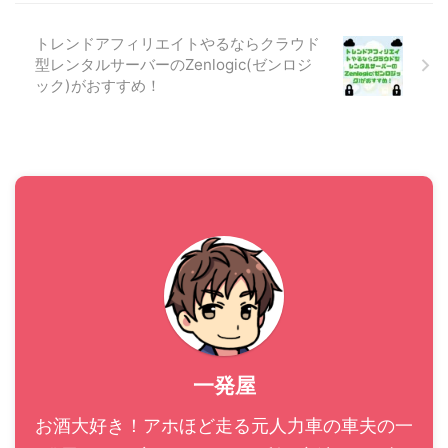
います。 SONY Link Buds(リ
ンクバッズ)超徹底レビュー こ
トレンドアフィリエイトやるならクラウド
こからは ...
型レンタルサーバーのZenlogic(ゼンロジ
ック)がおすすめ！
一発屋
お酒大好き！アホほど走る元人力車の車夫の一