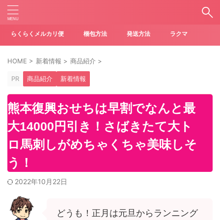
らくらくメルカリ便
梱包方法
発送方法
ラクマ
HOME
>
新着情報
>
商品紹介
>
PR
商品紹介
新着情報
熊本復興おせちは早割でなんと最
大14000円引き！さばきたて大ト
ロ馬刺しがめちゃくちゃ美味しそ
う！
2022年10月22日
どうも！正月は元旦からランニング