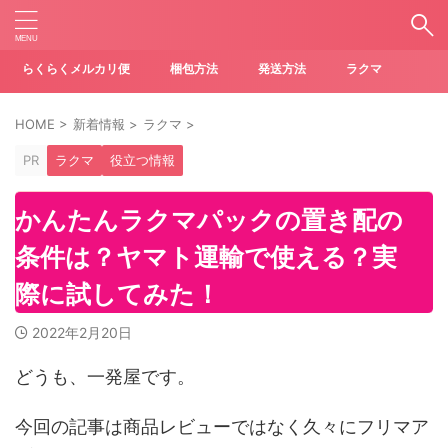
らくらくメルカリ便
梱包方法
発送方法
ラクマ
HOME
>
新着情報
>
ラクマ
>
PR
ラクマ
役立つ情報
かんたんラクマパックの置き配の
条件は？ヤマト運輸で使える？実
際に試してみた！
2022年2月20日
どうも、一発屋です。
今回の記事は商品レビューではなく久々にフリマア