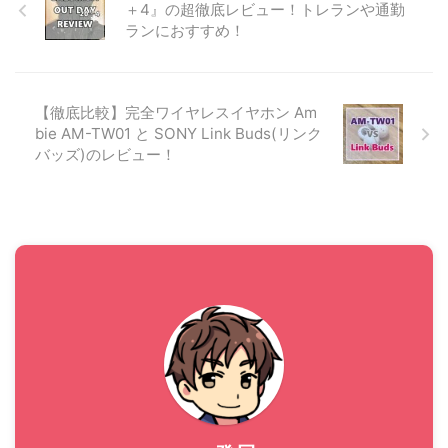
＋4』の超徹底レビュー！トレランや通勤
事は以下の2部構成で進行して
ランにおすすめ！
いきます。 ネックレスの梱包
に使用する梱包資材 ネックレ
スの梱包方法解説 それではそ
れぞれ具体的に見ていきまし
【徹底比較】完全ワイヤレスイヤホン Am
ょう。 ネックレスの梱包に使
bie AM-TW01 と SONY Link Buds(リンク
用する梱包資材(100均でゲッ
バッズ)のレビュー！
ト) さて、ここでは ...