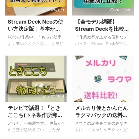
2025/11/9
2025/11/9
Stream Deck Neoの使
【全モデル網羅】
い方決定版｜基本から
Stream Deckを比較！
応用まで完全ガイド！
新旧モデルから用途別
PCでの作業中、「もっと効率
「作業効率が上がる便利なデ
で最適な一台を選ぶ
よく進められたらな…」と感じ
バイス、Stream Deckが欲し
ることはありませんか。毎日
い！でも、種類が多すぎて、
繰り返す定型的な操作や、複
どれを選べばいいのか分から
雑なショートカットキーに、
ない…」と感じていませんか？
少しうんざりしてしまうこと
多機能なモデルからコンパク
もありますよね。 そんなお悩
トなモデルまで様々で、自分
みを解決してくれるのが、左
に合う一台を見つけるのは大
手デバイス「Stream Deck
変ですよね。Stream Deckの比
Neo」です。この記事では、
較をしているけれど、結局決
2021/3/19
2022/6/16
Stream Deck Neoの基本的な
め手に欠ける、という方も多
テレビで話題！『とき
メルカリ便とかんたん
使い方を知りたい皆さんのた
いのではないでしょうか。 私
ここち(トネ製作所卵混
ラクマパックの送料を
めに、以下の内容を分かりや
もStream Deck Neoを購入す
ぜツール)』の徹底レビ
徹底比較！どっちの方
すく解説していきます。 初期
る前はちょっと悩みました…。
どうも、一発屋です。 更新が4
さてこの記事をご覧のみなさ
ュー！用途は卵かけご
がお得に出品でき
設定から基本的なボタンの登
この記事では、そんなお悩み
か月ほど途絶えていましたが
んは、メルカリやラクマなど
録方法 ZoomやExcelなど、ア
を持つあなたのために、
飯だけじゃない！？
る！？
一応生きています(;^_^ さて、
に代表されるフリマアプリで