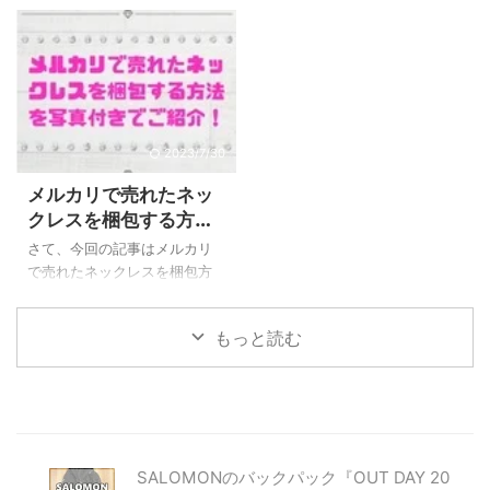
プリごとの具体的な活用術 作
Stream Deckの全モデルを徹底
更新再開一発目は商品レビュ
不用品やら輸入品やらを販
業を自動化する、一歩進 ...
的に比較し、後 ...
ーです。 この間ぶらり途中下
売・転売したいと考えている
車の旅を見ていた時に気にな
方がほとんどだと思います。
った卵混ぜツールの『ときこ
フリマアプリで気になるのが
こち』です。 というわけで今
手数料と送料ですよね。 メル
回の記事ではこのトネ製作所
カリには発送方法として匿名
製卵混ぜツール『ときここ
配送・あて名書き不要・全国
2023/7/30
ち』について使用感など写
一律料金のお得な『メルカリ
メルカリで売れたネッ
真・動画付きでレビューして
便(らくらくメルカリ便、ゆう
クレスを梱包する方法
いきたいと思います。 トネ製
ゆうメルカリ便、簡単・発送
(写真付き)・おすすめ
作所製卵混ぜツール『ときこ
たのメル便)』があります。 一
さて、今回の記事はメルカリ
発送方法・送料を徹底
こち』レビュー テレビでも紹
方でラクマにもメルカリ便に
で売れたネックレスを梱包方
介されて話題の卵混ぜツール
相当するような特徴的な発送
解説！
法・発送方法についてのお話
『ときここち』は荒川区は町
方法の『かんたんラクマパッ
になります。 それではメルカ
もっと読む
屋にある精密板金加工一筋の
ク』があります。 そこで、今
リでも出品されることの多い
町工場『トネ製作所』で製作
回の記事ではみなさん気にな
ネックレスについて梱包方法
...
るであ ...
(実際の写真付き)・発送方法・
送料を徹底的に解説していき
たいと思います！ メルカリで
売れたネックレスの梱包方
SALOMONのバックパック『OUT DAY 20
法・発送方法・送料 今回の記