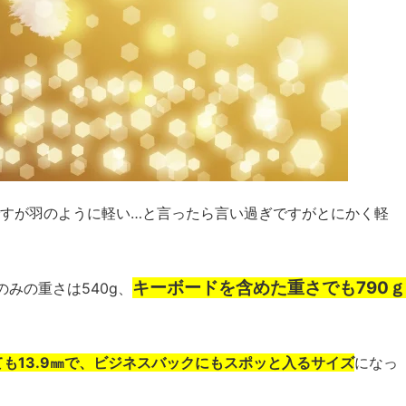
2HA-128Sですが羽のように軽い…と言ったら言い過ぎですがとにかく軽
キーボードを含めた重さでも790ｇ
みの重さは540g、
ても13.9㎜で、ビジネスバックにもスポッと入るサイズ
になっ