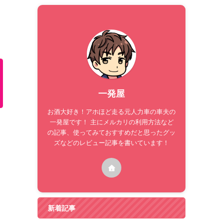
一発屋
お酒大好き！アホほど走る元人力車の車夫の
一発屋です！ 主にメルカリの利用方法など
の記事、使ってみておすすめだと思ったグッ
ズなどのレビュー記事を書いています！
新着記事