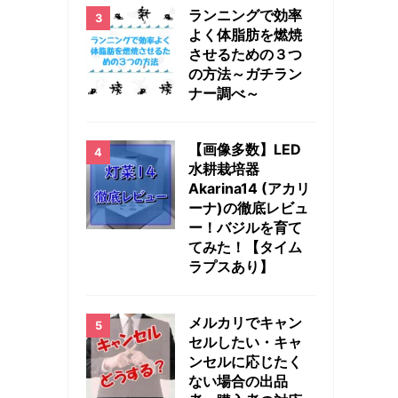
ランニングで効率
よく体脂肪を燃焼
させるための３つ
の方法～ガチラン
ナー調べ～
【画像多数】LED
水耕栽培器
Akarina14 (アカリ
ーナ)の徹底レビュ
ー！バジルを育て
てみた！【タイム
ラプスあり】
メルカリでキャン
セルしたい・キャ
ンセルに応じたく
ない場合の出品