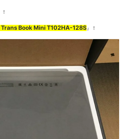
 ！
Trans Book Mini T102HA-128S
』！