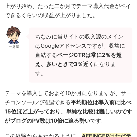
上がり始め、たった二か月でテーマ購入代金がペイ
できるくらいの収益が上がりました。
ちなみに当サイトの収入源のメイン
はGoogleアドセンスですが、収益に
一発屋
直結する
ページCTRは常に2％を超
え、多いときで3％近く
になりま
す。
テーマを導入しておよそ10か月になりますが、サー
チコンソールで確認できる
平均順位は導入前に比べ
15位ほど上がっており、単純な比較は難しいのです
がブログのPV数は10倍に迫る勢い
です。
この経験からもわかるように、
AFFINGER
はただテ