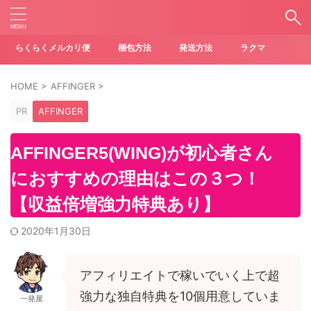
らくらくメルカリ便
梱包方法
発送方法
ラクマ
HOME
>
AFFINGER
>
PR
AFFINGER
AFFINGER5(WING)が初心者さん
におすすめの理由はこの３つ！
【収益倍増強力特典あり】
2020年1月30日
アフィリエイトで稼いでいく上で超
強力な独自特典を10個用意していま
一発屋