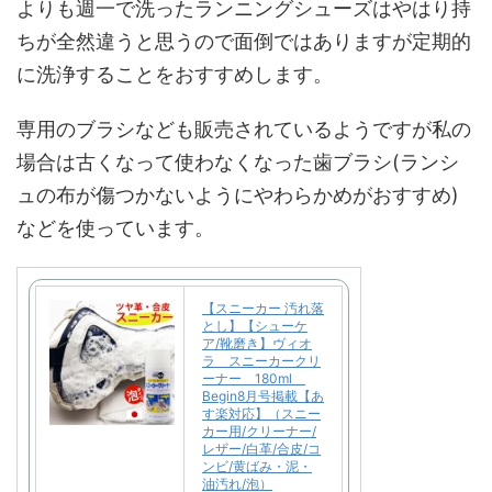
よりも週一で洗ったランニングシューズはやはり持
ちが全然違うと思うので面倒ではありますが定期的
に洗浄することをおすすめします。
専用のブラシなども販売されているようですが私の
場合は古くなって使わなくなった歯ブラシ(ランシ
ュの布が傷つかないようにやわらかめがおすすめ)
などを使っています。
【スニーカー 汚れ落
とし】【シューケ
ア/靴磨き】ヴィオ
ラ スニーカークリ
ーナー 180ml
Begin8月号掲載【あ
す楽対応】（スニー
カー用/クリーナー/
レザー/白革/合皮/コ
ンビ/黄ばみ・泥・
油汚れ/泡）