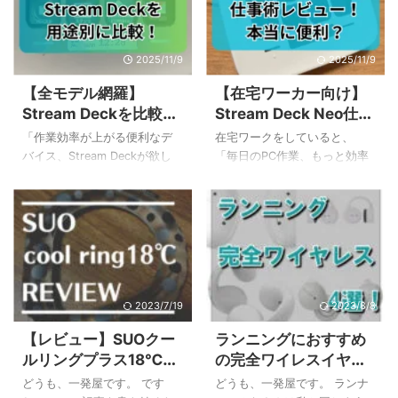
2025/11/9
2025/11/9
【全モデル網羅】
【在宅ワーカー向け】
Stream Deckを比較！
Stream Deck Neo仕事
新旧モデルから用途別
術レビュー！本当に便
「作業効率が上がる便利なデ
在宅ワークをしていると、
で最適な一台を選ぶ
利？
バイス、Stream Deckが欲し
「毎日のPC作業、もっと効率
い！でも、種類が多すぎて、
化できないかな？」と感じる
どれを選べばいいのか分から
こと、ありますよね。チャッ
ない…」と感じていませんか？
トツールの起動、定型文の入
多機能なモデルからコンパク
力、Web会議のミュート操作
トなモデルまで様々で、自分
など、一つひとつは小さくて
に合う一台を見つけるのは大
も積み重なると大きな手間に
変ですよね。Stream Deckの比
なります。 この記事では、そ
較をしているけれど、結局決
んなみなさんのために、
2023/7/19
2023/8/8
め手に欠ける、という方も多
stream deck neoを仕事で活用
【レビュー】SUOクー
ランニングにおすすめ
いのではないでしょうか。 私
して、日々の作業を劇的に快
ルリングプラス18℃の
の完全ワイレスイヤホ
もStream Deck Neoを購入す
適にする方法を徹底解説しま
サイズ感・持続時間・
ン4選！ながら聴きタ
る前はちょっと悩みました…。
す！ この記事を読むことで、
どうも、一発屋です。 です
どうも、一発屋です。 ランナ