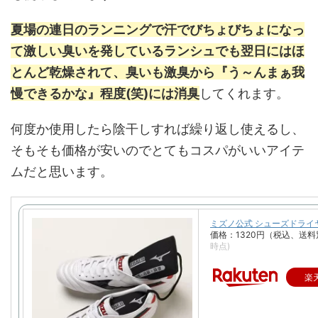
夏場の連日のランニングで汗でびちょびちょになっ
て激しい臭いを発しているランシュでも翌日にはほ
とんど乾燥されて、臭いも激臭から『う～んまぁ我
慢できるかな』程度(笑)には消臭
してくれます。
何度か使用したら陰干しすれば繰り返し使えるし、
そもそも価格が安いのでとてもコスパがいいアイテ
ムだと思います。
ミズノ公式 シューズドライ
価格：1320円（税込、送料
時点)
楽