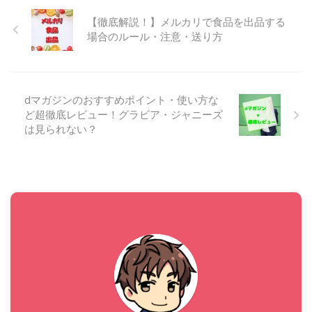
まったので順序は前後します
が、今回の記事ではSONY
【徹底解説！】メルカリで食品を出品する
Link Buds WF-L900単体のレ
場合のルール・注意・送り方
ビュー(スペックや音漏れの仕
方など)を書いていきたいと思
います。 SONY Link Buds(リ
ンクバッズ)超徹底レビュー こ
dマガジンのおすすめポイント・使い方な
こからは ...
ど超徹底レビュー！グラビア・ジャニーズ
は見られない？