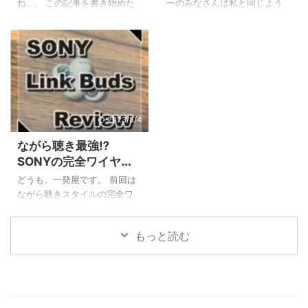
おすすめ用途
イプが超オススメ！
この記事では、そんなお悩み
以下のことが分かりますよ。
ね…。 この記事を書き始めた
ーのみなさんは私と同じよう
を持つあなたのために、
Stream Deck Neoの基本的な
のは6月だったのですが下旬は
にランニング中も音楽を聴い
Stream Deckの全モデルを徹底
特徴と機能 在宅ワークですぐ
35℃越えの猛暑日連発で溶け
ているという人も多いと思い
的に比較し、後 ...
に使える具体的な活用術7選 1
そうな日々を送っていまし
ますが、どんなイヤホンを使
ヶ ...
た。 私はそんな暑い中でも長
っているでしょうか。 有線タ
時間ランニングをしてしまう
イプのイヤホンはランニング
愚か者で、前々から熱中症対
時にはやや線が邪魔になるこ
策のためのグッズを仕込んで
とがありますし、ワイヤレス
いました。 連日の猛暑でテレ
でも耳の穴を完全にふさぐタ
2023/8/4
ビでも紹介された『SUOクー
イプだと耳が痛くなったり外
ながら聴き最強⁉
ルリング18℃(SUOクールリン
の音が聴こえなくて危ないと
SONYの完全ワイヤレ
グプラス18℃)』です。 という
いったことがあると思いま
スイヤホン『Link
わけで今回の記事ではSUOク
す。 私も長年のランニングで
どうも、一発屋です。 前回は
Buds』の超徹底レビュ
ールリング18℃についてサイ
色々なイヤホンを試してきた
ながら聴きスタイルの完全ワ
ズ感・持続時間など使用感を
のですが、最近話題になって
ー！【画像多数】
イヤレスイヤホンのAmbie
徹底的にレビューしていきた
いる『耳をふさがない』タイ
soundearcuffs AM-TW01と
もっと読む
いと思います。 SUOクールリ
プの完全ワイヤレスイヤホン
SONY Link Buds WF-L900の
ング18℃徹 ...
を買ってみたのですがこれが
比較記事を書きました。 本
大当たり。 ...
来、単体でのレビュー記事を
書く予定だったのですが、先
に比較記事をリリースしてし