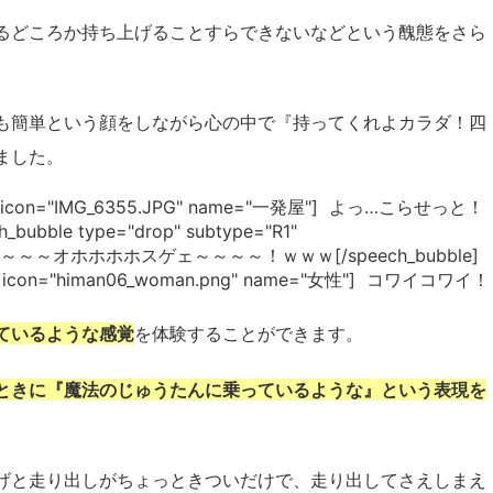
るどころか持ち上げることすらできないなどという醜態をさら
も簡単という顔をしながら心の中で『持ってくれよカラダ！四
ました。
="L1" icon="IMG_6355.JPG" name="一発屋"] よっ…こらせっと！
ubble type="drop" subtype="R1"
男性"] オ～～～オホホホホスゲェ～～～～！ｗｗｗ[/speech_bubble]
"R1" icon="himan06_woman.png" name="女性"] コワイコワイ！
ているような感覚
を体験することができます。
ときに『魔法のじゅうたんに乗っているような』という表現を
げと走り出しがちょっときついだけで、走り出してさえしまえ