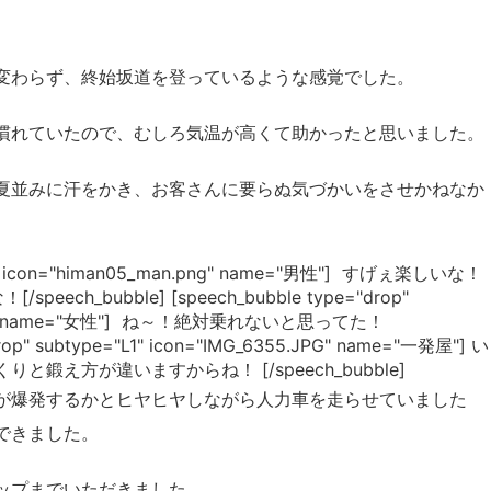
変わらず、終始坂道を登っているような感覚でした。
慣れていたので、むしろ気温が高くて助かったと思いました。
夏並みに汗をかき、お客さんに要らぬ気づかいをさせかねなか
="R1" icon="himan05_man.png" name="男性"] すげぇ楽しいな！
h_bubble] [speech_bubble type="drop"
an.png" name="女性"] ね～！絶対乗れないと思ってた！
drop" subtype="L1" icon="IMG_6355.JPG" name="一発屋"] い
え方が違いますからね！ [/speech_bubble]
が爆発するかとヒヤヒヤしながら人力車を走らせていました
できました。
ップまでいただきました。