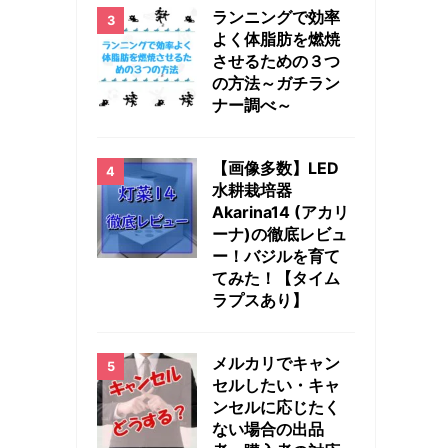
ランニングで効率
よく体脂肪を燃焼
させるための３つ
の方法～ガチラン
ナー調べ～
【画像多数】LED
水耕栽培器
Akarina14 (アカリ
ーナ)の徹底レビュ
ー！バジルを育て
てみた！【タイム
ラプスあり】
メルカリでキャン
セルしたい・キャ
ンセルに応じたく
ない場合の出品