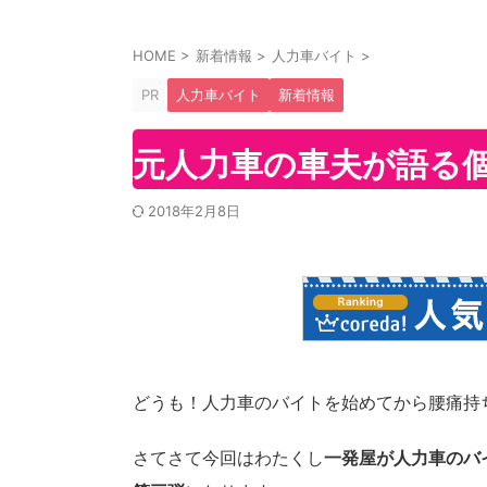
HOME
>
新着情報
>
人力車バイト
>
PR
人力車バイト
新着情報
元人力車の車夫が語る
2018年2月8日
どうも！人力車のバイトを始めてから腰痛持
さてさて今回はわたくし
一発屋が人力車のバ