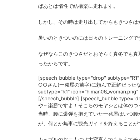
ばあとは惰性で結構楽に走れます。
しかし、その時は走り出してからもきつさは
暑いのときついのには日々のトレーニングで
なぜならこのきつさだとおそらく真冬でも真
ったからです。
[speech_bubble type="drop" subtype
○○さん(一発屋の苗字)に頼んで正解だったな！[/speec
subtype="R1" icon="himan06_wom
[/speech_bubble] [speech_bubble type="
や～楽勝ですよ！そこらのモヤシとは体のつくりと鍛
当時、腰に爆弾を抱えていた一発屋はいつ腰
が、何とか無事に観光ガイドを終えることが
カップルのお二人には大変喜んでもらえてチ