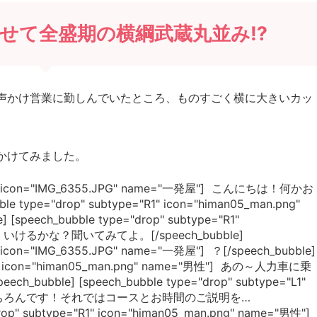
せて全盛期の横綱武蔵丸並み⁉
声かけ営業に勤しんでいたところ、ものすごく横に大きいカッ
。
かけてみました。
="L1" icon="IMG_6355.JPG" name="一発屋"] こんにちは！何かお
e type="drop" subtype="R1" icon="himan05_man.png"
speech_bubble type="drop" subtype="R1"
女性"] いけるかな？聞いてみてよ。[/speech_bubble]
1" icon="IMG_6355.JPG" name="一発屋"] ？[/speech_bubble]
="R1" icon="himan05_man.png" name="男性"] あの～人力車に乗
le] [speech_bubble type="drop" subtype="L1"
一発屋"] もちろんです！それではコースとお時間のご説明を…
drop" subtype="R1" icon="himan05_man.png" name="男性"]