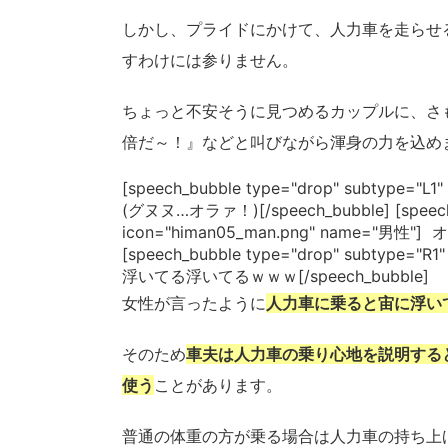
しかし、プライドにかけて、人力車を走らせ
すわけには参りません。
ちょっと不安そうに見つめるカップルに、さ
倍だ～！』などと叫びながら渾身の力を込め
[speech_bubble type="drop" subtype
(グヌヌ…オラァ！)[/speech_bubble] [speech_b
icon="himan05_man.png" name="
[speech_bubble type="drop" subtype=
浮いてる浮いてるｗｗｗ[/speech_bubble]
女性が言ったように
人力車に乗ると宙に浮い
そのため
車夫は人力車の乗り心地を説明する
使う
ことがあります。
普通の体重の方が乗る場合は人力車の持ち上