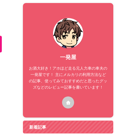
一発屋
お酒大好き！アホほど走る元人力車の車夫の
一発屋です！ 主にメルカリの利用方法など
の記事、使ってみておすすめだと思ったグッ
ズなどのレビュー記事を書いています！
新着記事