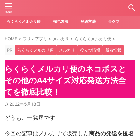
らくらくメルカリ便
梱包方法
発送方法
ラクマ
HOME
>
フリマアプリ
>
メルカリ
>
らくらくメルカリ便
>
PR
らくらくメルカリ便
メルカリ
役立つ情報
新着情報
らくらくメルカリ便のネコポスと
その他のA4サイズ対応発送方法全
てを徹底比較！
2022年5月18日
どうも、一発屋です。
今回の記事はメルカリで販売した
商品の発送を匿名